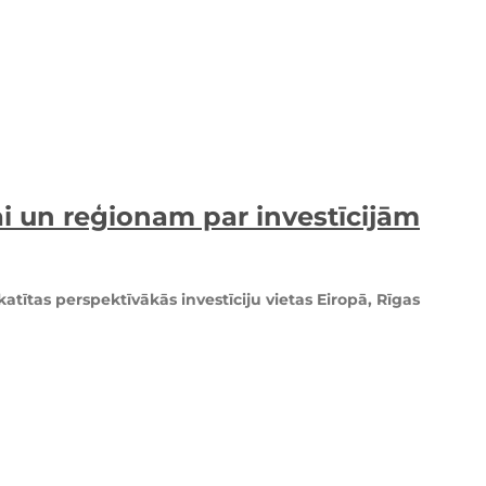
ai un reģionam par investīcijām
tītas perspektīvākās investīciju vietas Eiropā, Rīgas