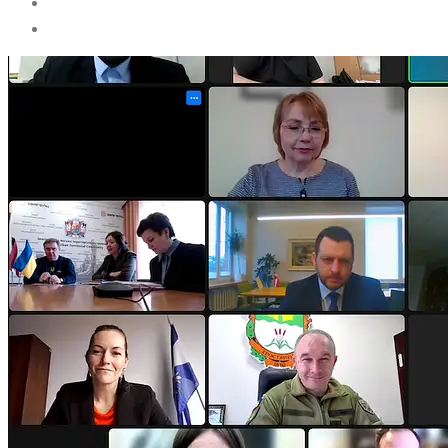
NODERĪGI
KONTAKTI