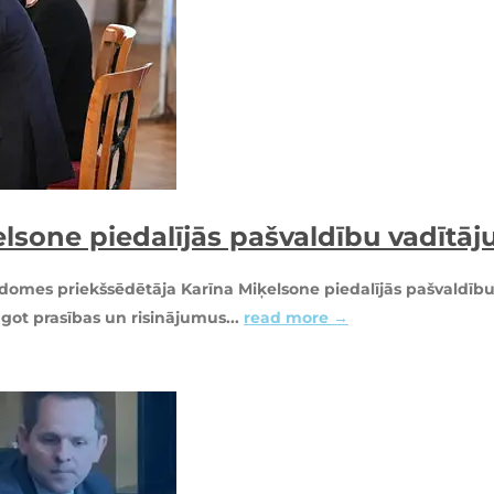
lsone piedalījās pašvaldību vadītāj
mes priekšsēdētāja Karīna Miķelsone piedalījās pašvaldību va
ot prasības un risinājumus...
read more →