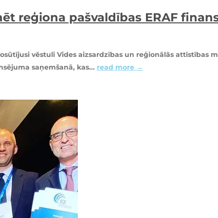
inēt reģiona pašvaldības ERAF fin
ūtījusi vēstuli Vides aizsardzības un reģionālās attīstības m
ansējuma saņemšanā, kas...
read more →