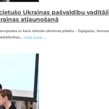
cietušo Ukrainas pašvaldību vadītāj
rainas atjaunošanā
ienojusies ar karā cietušo Ukrainas pilsētu - Zvjagelas, Voz
Attālinātas...
read more →