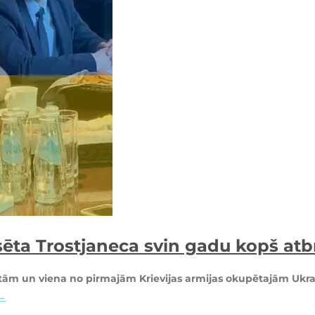
ēta Trostjaneca svin gadu kopš atbr
ētām un viena no pirmajām Krievijas armijas okupētajām Ukra
 →