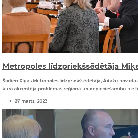
Metropoles līdzpriekšsēdētāja Miķe
Šodien Rīgas Metropoles līdzpriekšsēdētāja, Ādažu novada do
kurā akcentēja problēmas reģionā un nepieciešamību pielāg
27 marts, 2023