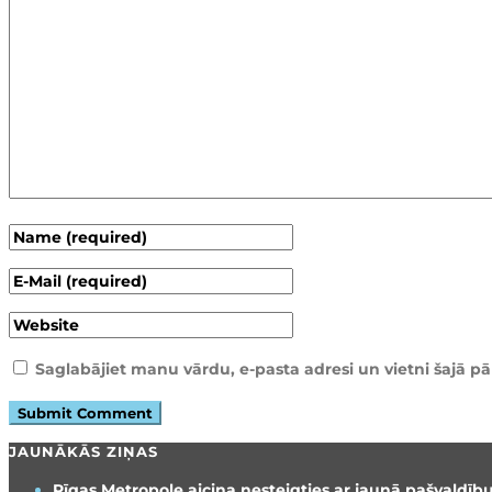
Saglabājiet manu vārdu, e-pasta adresi un vietni šajā 
JAUNĀKĀS ZIŅAS
Rīgas Metropole aicina nesteigties ar jaunā pašvaldību