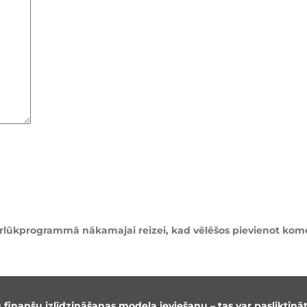
pārlūkprogrammā nākamajai reizei, kad vēlēšos pievienot kom
 finanšu izlīdzināšanas modeļa ieviešanu – tas var pasliktinā