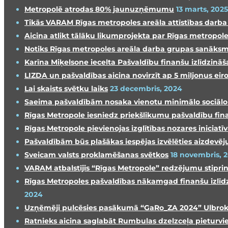
Metropolē atrodas 80% jaunuzņēmumu
13 marts, 2025
Tikās VARAM Rīgas metropoles areāla attīstības darb
Aicina atlikt tālāku likumprojekta par Rīgas metropole
Notiks Rīgas metropoles areāla darba grupas sanāks
Karīna Miķelsone iecelta Pašvaldību finanšu izlīdzin
LIZDA un pašvaldības aicina novirzīt ap 5 miljonus e
Lai skaists svētku laiks
23 decembris, 2024
Saeima pašvaldībām nosaka vienotu minimālo sociāl
Rīgas Metropole iesniedz priekšlikumu pašvaldību fina
Rīgas Metropole pievienojas izglītības nozares inici
Pašvaldībām būs plašākas iespējas izvēlēties aizdevēj
Sveicam valsts proklamēšanas svētkos
18 novembris, 
VARAM atbalstījis “Rīgas Metropole” redzējumu stipri
Rīgas Metropoles pašvaldības nākamgad finanšu izlīdz
2024
Uzņēmēji pulcēsies pasākumā “GaRo_ZA 2024” Ulbrokā, 
Ratnieks aicina saglabāt Rumbulas dzelzceļa pieturvi