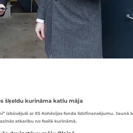
s šķeldu kurināma katlu māja
i” izbūvējuši ar ES Kohēzijas fonda līdzfinansējumu. Jaunā k
zinās atkarību no fosilā kurināmā.