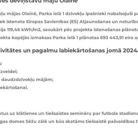
vēs deviņstāvu māju Olainē
 mājas Olainē, Parka ielā 1 dzīvokļu īpašnieki nobalsojuši 
iek īstenota Eiropas Savienības (ES) Atjaunošanas un noturī
 bija 119,46 kWh/m2, savukārt pēc projekta īstenošanas plānot
kta kopējās izmaksas Parka ielā 1 plānotas 693 443,91 eiro 
ivitātes un pagalmu labiekārtošanas jomā 2024
:
zveidei;
ai daudzdzīvokļu mājām;
ekārtošanai.
ntus uz klātienes un tiešsaistes semināru par futbola stadiona
 Rīgas domes Sēžu zālē un būs skatāms tiešsaistē pašvaldības