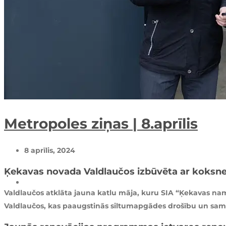
Metropoles ziņas | 8.aprīlis
8 aprīlis, 2024
Ķekavas novada Valdlaučos izbūvēta ar koksne
Valdlaučos atklāta jauna katlu māja, kuru SIA “Ķekavas nam
Valdlaučos, kas paaugstinās siltumapgādes drošību un sama