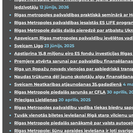
iedzīvotāju
12 jūnijs, 2026
Rīgas metropoles pašvaldības praktiskā seminārā ar H
Rīgas Metropoles pašvaldības iesaistās ES LIFE progra
Rīgas Metropole dalās dalās pieredzē par atbalstu Ukra
Apsveicam Rīgas metropoles pašvaldību ievēlētos vadī
Sveicam Līgo
23 jūnijs, 2025
Apstiprina 15,8 miljonu eiro ES fondu investīcijas Rīg
Premjere atvērta sarunai par pašvaldību finansēšan
Rīga un Ropažu novads vienojas par sabiedriskā trans
Naudas trūkuma dēļ jauno skolotāju algu finansēšana
Sveicam Neatkarības atjaunošanas 35.gadadienā
4 ma
Rīgas Metropole piedalās sarunās ar CFLA
30 aprīlis, 2
Priecīgas Lieldienas
20 aprīlis, 2025
Rīgas Metropoles pašvaldību vadība tiekas biedru sap
Tuvāk vienotās biļetes ieviešanai Rīgā starp vilcienu
Rīgas Metropole piedalās sanāksmē par valsts autoceļu 
Rīgas Metropole: šūnu apraides ieviešana ir ļoti svarī