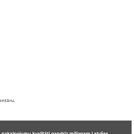
entāru.
t pakalpojumu kvalitāti gandrīz miljonam Latvijas