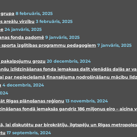
a grupa
8 februāris, 2025
s areālu virzību
3 februāris, 2025
me
24 janvāris, 2025
āšanas fonda padomē
9 janvāris, 2025
iro sporta izglītības programmu pedagogiem
7 janvāris, 2025
o pakalpojumu grozu
20 decembris, 2024
nšu izlīdzināšanas fonda iemaksas dalīt vienādās daļās ar val
atīvai par nepieciešamā finansējuma nodrošināšanu mācību līd
u
4 decembris, 2024
2024
nāt Rīgas plānošanas reģionu
13 novembris, 2024
ināšanas fondā iemaksās gandrīz 186 miljonus eiro – aicina
lai diskutētu par birokrātiju, ilgtspēju un Rīgas metropole
etu
17 septembris, 2024