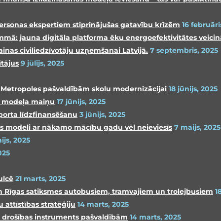
ersonas ekspertiem stiprinājušas gatavību krīzēm
16 februāri
mmā: jauna digitāla platforma ēku energoefektivitātes veici
inas civiliedzīvotāju uzņemšanai Latvijā.
7 septembris, 2025
tājus
9 jūlijs, 2025
as Metropoles pašvaldībām skolu modernizācijai
18 jūnijs, 2025
as modeļa maiņu
17 jūnijs, 2025
porta līdzfinansēšanu
3 jūnijs, 2025
s modeli ar nākamo mācību gadu vēl neieviesīs
7 maijs, 2025
ijs, 2025
025
ulcē
21 marts, 2025
 un Rīgas satiksmes autobusiem, tramvajiem un trolejbusiem
1
attīstības stratēģiju
14 marts, 2025
gs drošības instruments pašvaldībām
14 marts, 2025