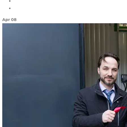
Apr
08
NODERĪGI
KONTAKTI