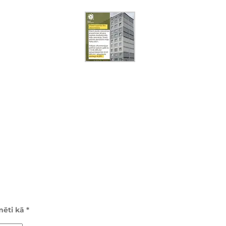
īmēti kā
*