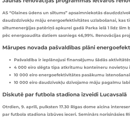
Jaunās renovācijas programmas ietvaros reno
AS “Olaines ūdens un siltums” apsaimniekotās daudzdzīvokļu
daudzdzīvokļu māju energoefektivitātes uzlabošanai, kas t
siltumenerģijas patēriņš apkurei gadā Parka ielā 1 līdz šim
pēc energoaudita datiem sasniegs 46,99%. Renovācijas proje
Mārupes novada pašvaldības plāni energoefekt
Pašvaldība ir ieplānojusi finansējumu šādās aktivitātēs
4 000 eiro slēgta tipa atkritumu konteineru novietņu i
10 000 eiro energoefektivitātes pasākumu īstenošan
10 000 eiro daudzīvokļu dzīvojamo māju pagalmu labi
Diskutē par futbola stadiona izveidi Lucavsalā
Otrdien, 9. aprīlī, pulksten 17.30 Rīgas dome aicina interese
par futbola stadiona izbūves ieceri. Seminārs norisināsies