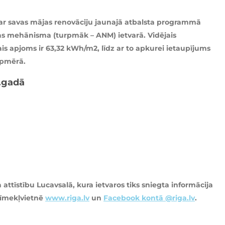
par savas mājas renovāciju jaunajā atbalsta programmā
bas mehānisma (turpmāk – ANM) ietvarā. Vidējais
ais apjoms ir 63,32 kWh/m2, līdz ar to apkurei ietaupījums
apmērā.
.gadā
 attīstību Lucavsalā, kura ietvaros tiks sniegta informācija
 tīmekļvietnē
www.riga.lv
un
Facebook kontā @riga.lv
.