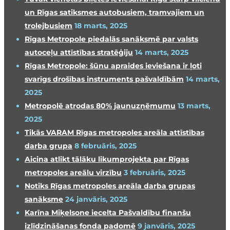
un Rīgas satiksmes autobusiem, tramvajiem un
trolejbusiem
18 marts, 2025
Rīgas Metropole piedalās sanāksmē par valsts
autoceļu attīstības stratēģiju
14 marts, 2025
Rīgas Metropole: šūnu apraides ieviešana ir ļoti
svarīgs drošības instruments pašvaldībām
14 marts,
2025
Metropolē atrodas 80% jaunuzņēmumu
13 marts,
2025
Tikās VARAM Rīgas metropoles areāla attīstības
darba grupa
8 februāris, 2025
Aicina atlikt tālāku likumprojekta par Rīgas
metropoles areālu virzību
3 februāris, 2025
Notiks Rīgas metropoles areāla darba grupas
sanāksme
24 janvāris, 2025
Karīna Miķelsone iecelta Pašvaldību finanšu
izlīdzināšanas fonda padomē
9 janvāris, 2025