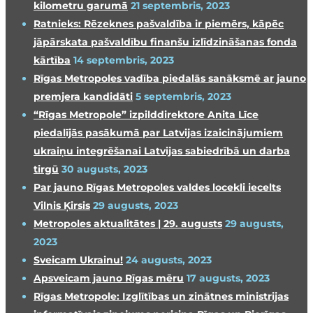
kilometru garumā
21 septembris, 2023
Ratnieks: Rēzeknes pašvaldība ir piemērs, kāpēc
jāpārskata pašvaldību finanšu izlīdzināšanas fonda
kārtība
14 septembris, 2023
Rīgas Metropoles vadība piedalās sanāksmē ar jauno
premjera kandidāti
5 septembris, 2023
“Rīgas Metropole” izpilddirektore Anita Līce
piedalījās pasākumā par Latvijas izaicinājumiem
ukraiņu integrēšanai Latvijas sabiedrībā un darba
tirgū
30 augusts, 2023
Par jauno Rīgas Metropoles valdes locekli iecelts
Vilnis Ķirsis
29 augusts, 2023
Metropoles aktualitātes | 29. augusts
29 augusts,
2023
Sveicam Ukrainu!
24 augusts, 2023
Apsveicam jauno Rīgas mēru
17 augusts, 2023
Rīgas Metropole: Izglītības un zinātnes ministrijas