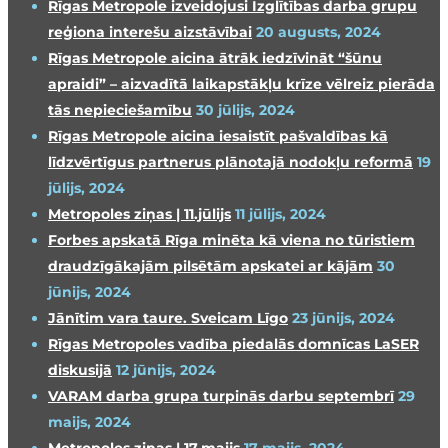
Rīgas Metropole izveidojusi Izglītības darba grupu
reģiona interešu aizstāvībai
20 augusts, 2024
Rīgas Metropole aicina ātrāk iedzīvināt “šūnu
apraidi” – aizvadītā laikapstākļu krīze vēlreiz pierāda
tās nepieciešamību
30 jūlijs, 2024
Rīgas Metropole aicina iesaistīt pašvaldības kā
līdzvērtīgus partnerus plānotajā nodokļu reformā
19
jūlijs, 2024
Metropoles ziņas | 11.jūlijs
11 jūlijs, 2024
Forbes apskatā Rīga minēta kā viena no tūristiem
draudzīgākajām pilsētām apskatei ar kājām
30
jūnijs, 2024
Jānītim vara taure. Sveicam Līgo
23 jūnijs, 2024
Rīgas Metropoles vadība piedalās domnīcas LaSER
diskusijā
12 jūnijs, 2024
VARAM darba grupa turpinās darbu septembrī
29
maijs, 2024