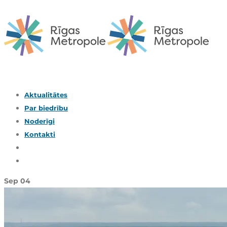
Aktualitātes
Par biedrību
Noderīgi
Kontakti
Sep
04