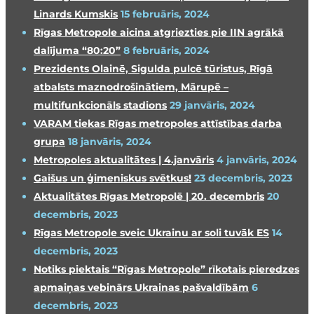
Linards Kumskis
15 februāris, 2024
Rīgas Metropole aicina atgriezties pie IIN agrākā
dalījuma “80:20”
8 februāris, 2024
Prezidents Olainē, Sigulda pulcē tūristus, Rīgā
atbalsts maznodrošinātiem, Mārupē –
multifunkcionāls stadions
29 janvāris, 2024
VARAM tiekas Rīgas metropoles attīstības darba
grupa
18 janvāris, 2024
Metropoles aktualitātes | 4.janvāris
4 janvāris, 2024
Gaišus un ģimeniskus svētkus!
23 decembris, 2023
Aktualitātes Rīgas Metropolē | 20. decembris
20
decembris, 2023
Rīgas Metropole sveic Ukrainu ar soli tuvāk ES
14
decembris, 2023
Notiks piektais “Rīgas Metropole” rīkotais pieredzes
apmaiņas vebinārs Ukrainas pašvaldībām
6
decembris, 2023