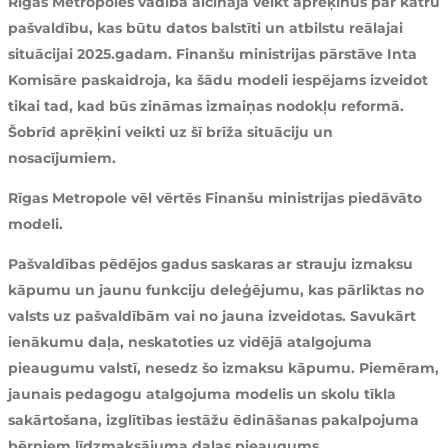
Rīgas Metropoles vadība aicināja veikt aprēķinus par katru
pašvaldību, kas būtu datos balstīti un atbilstu reālajai
situācijai 2025.gadam. Finanšu ministrijas pārstāve Inta
Komisāre paskaidroja, ka šādu modeli iespējams izveidot
tikai tad, kad būs zināmas izmaiņas nodokļu reformā.
Šobrīd aprēķini veikti uz šī brīža situāciju un
nosacījumiem.
Rīgas Metropole vēl vērtēs Finanšu ministrijas piedāvāto
modeli.
Pašvaldības pēdējos gadus saskaras ar strauju izmaksu
kāpumu un jaunu funkciju deleģējumu, kas pārliktas no
valsts uz pašvaldībām vai no jauna izveidotas. Savukārt
ienākumu daļa, neskatoties uz vidējā atalgojuma
pieaugumu valstī, nesedz šo izmaksu kāpumu. Piemēram,
jaunais pedagogu atalgojuma modelis un skolu tīkla
sakārtošana, izglītības iestāžu ēdināšanas pakalpojuma
bērniem līdzmaksājuma daļas pieaugums,