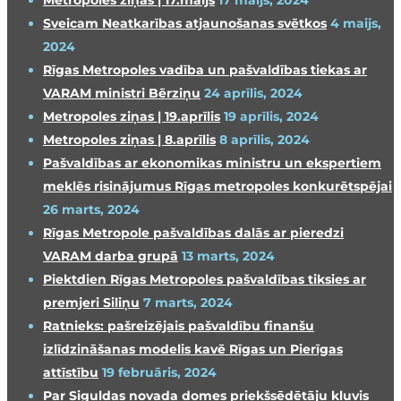
Metropoles ziņas | 17.maijs
17 maijs, 2024
Sveicam Neatkarības atjaunošanas svētkos
4 maijs,
2024
Rīgas Metropoles vadība un pašvaldības tiekas ar
VARAM ministri Bērziņu
24 aprīlis, 2024
Metropoles ziņas | 19.aprīlis
19 aprīlis, 2024
Metropoles ziņas | 8.aprīlis
8 aprīlis, 2024
Pašvaldības ar ekonomikas ministru un ekspertiem
meklēs risinājumus Rīgas metropoles konkurētspējai
26 marts, 2024
Rīgas Metropole pašvaldības dalās ar pieredzi
VARAM darba grupā
13 marts, 2024
Piektdien Rīgas Metropoles pašvaldības tiksies ar
premjeri Siliņu
7 marts, 2024
Ratnieks: pašreizējais pašvaldību finanšu
izlīdzināšanas modelis kavē Rīgas un Pierīgas
attīstību
19 februāris, 2024
Par Siguldas novada domes priekšsēdētāju kļuvis