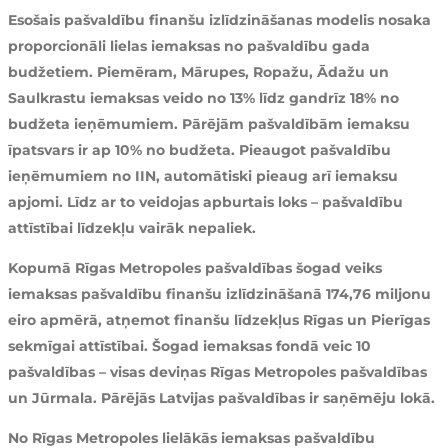
Esošais pašvaldību finanšu izlīdzināšanas modelis nosaka
proporcionāli lielas iemaksas no pašvaldību gada
budžetiem. Piemēram, Mārupes, Ropažu, Ādažu un
Saulkrastu iemaksas veido no 13% līdz gandrīz 18% no
budžeta ieņēmumiem. Pārējām pašvaldībām iemaksu
īpatsvars ir ap 10% no budžeta. Pieaugot pašvaldību
ieņēmumiem no IIN, automātiski pieaug arī iemaksu
apjomi. Līdz ar to veidojas apburtais loks – pašvaldību
attīstībai līdzekļu vairāk nepaliek.
Kopumā Rīgas Metropoles pašvaldības šogad veiks
iemaksas pašvaldību finanšu izlīdzināšanā 174,76 miljonu
eiro apmērā, atņemot finanšu līdzekļus Rīgas un Pierīgas
sekmīgai attīstībai. Šogad iemaksas fondā veic 10
pašvaldības – visas deviņas Rīgas Metropoles pašvaldības
un Jūrmala. Pārējās Latvijas pašvaldības ir saņēmēju lokā.
No Rīgas Metropoles lielākās iemaksas pašvaldību