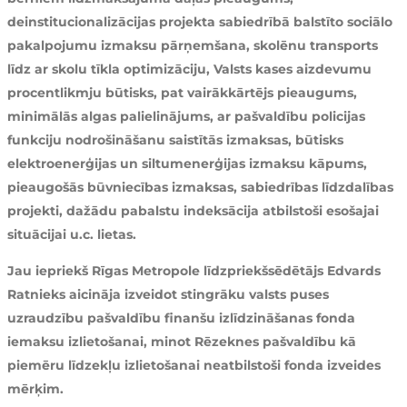
deinstitucionalizācijas projekta sabiedrībā balstīto sociālo
pakalpojumu izmaksu pārņemšana, skolēnu transports
līdz ar skolu tīkla optimizāciju, Valsts kases aizdevumu
procentlikmju būtisks, pat vairākkārtējs pieaugums,
minimālās algas palielinājums, ar pašvaldību policijas
funkciju nodrošināšanu saistītās izmaksas, būtisks
elektroenerģijas un siltumenerģijas izmaksu kāpums,
pieaugošās būvniecības izmaksas, sabiedrības līdzdalības
projekti, dažādu pabalstu indeksācija atbilstoši esošajai
situācijai u.c. lietas.
Jau iepriekš Rīgas Metropole līdzpriekšsēdētājs Edvards
Ratnieks aicināja izveidot stingrāku valsts puses
uzraudzību pašvaldību finanšu izlīdzināšanas fonda
iemaksu izlietošanai, minot Rēzeknes pašvaldību kā
piemēru līdzekļu izlietošanai neatbilstoši fonda izveides
mērķim.