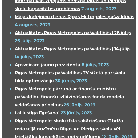
informatīvais ziņojums nerisina Rīgas un Pierīgas
skolu kapacitātes problēmas
7 augusts, 2023
Mājas kafejnīcu dienas Rīgas Metropoles pašvaldībās
4 augusts, 2023
Aktualitātes Rīgas Metropoles pašvaldībās | 26.jūlijs
26 jūlijs, 2023
Aktualitātes Rīgas Metropoles pašvaldībās | 14.jūlijs
14 jūlijs, 2023
Apsveicam jauno prezidentu
8 jūlijs, 2023
Rīgas Metropoles pašvaldības TV sižetā par skolu
tīkla optimizāciju
30 jūnijs, 2023
Rīgas Metropole pārrunā ar finanšu ministru
pašvaldību finanšu izlīdzināšanas fonda modeļa
veidošanas principus
26 jūnijs, 2023
Lai lustīga līgošana!
23 jūnijs, 2023
Rīgas Metropole: skolu tīkla sakārtošana šī brīža
redakcijā nozīmētu Rīgas un Pierīgas skolu vēl
izteiktāku kapacitātes apdraudējumu
12 jūnijs, 2023