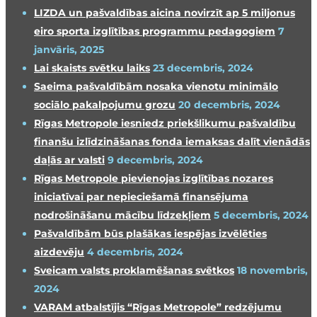
LIZDA un pašvaldības aicina novirzīt ap 5 miljonus
eiro sporta izglītības programmu pedagogiem
7
janvāris, 2025
Lai skaists svētku laiks
23 decembris, 2024
Saeima pašvaldībām nosaka vienotu minimālo
sociālo pakalpojumu grozu
20 decembris, 2024
Rīgas Metropole iesniedz priekšlikumu pašvaldību
finanšu izlīdzināšanas fonda iemaksas dalīt vienādās
daļās ar valsti
9 decembris, 2024
Rīgas Metropole pievienojas izglītības nozares
iniciatīvai par nepieciešamā finansējuma
nodrošināšanu mācību līdzekļiem
5 decembris, 2024
Pašvaldībām būs plašākas iespējas izvēlēties
aizdevēju
4 decembris, 2024
Sveicam valsts proklamēšanas svētkos
18 novembris,
2024
VARAM atbalstījis “Rīgas Metropole” redzējumu