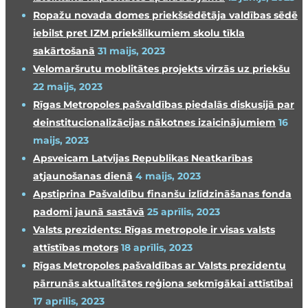
Ropažu novada domes priekšsēdētāja valdības sēdē
iebilst pret IZM priekšlikumiem skolu tīkla
sakārtošanā
31 maijs, 2023
Velomaršrutu moblitātes projekts virzās uz priekšu
22 maijs, 2023
Rīgas Metropoles pašvaldības piedalās diskusijā par
deinstitucionalizācijas nākotnes izaicinājumiem
16
maijs, 2023
Apsveicam Latvijas Republikas Neatkarības
atjaunošanas dienā
4 maijs, 2023
Apstiprina Pašvaldību finanšu izlīdzināšanas fonda
padomi jaunā sastāvā
25 aprīlis, 2023
Valsts prezidents: Rīgas metropole ir visas valsts
attīstības motors
18 aprīlis, 2023
Rīgas Metropoles pašvaldības ar Valsts prezidentu
pārrunās aktualitātes reģiona sekmīgākai attīstībai
17 aprīlis, 2023