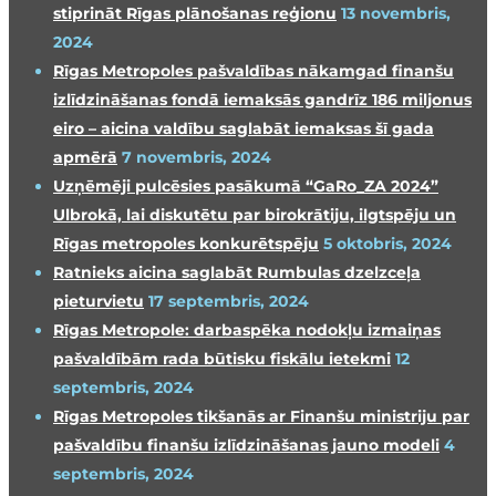
stiprināt Rīgas plānošanas reģionu
13 novembris,
2024
Rīgas Metropoles pašvaldības nākamgad finanšu
izlīdzināšanas fondā iemaksās gandrīz 186 miljonus
eiro – aicina valdību saglabāt iemaksas šī gada
apmērā
7 novembris, 2024
Uzņēmēji pulcēsies pasākumā “GaRo_ZA 2024”
Ulbrokā, lai diskutētu par birokrātiju, ilgtspēju un
Rīgas metropoles konkurētspēju
5 oktobris, 2024
Ratnieks aicina saglabāt Rumbulas dzelzceļa
pieturvietu
17 septembris, 2024
Rīgas Metropole: darbaspēka nodokļu izmaiņas
pašvaldībām rada būtisku fiskālu ietekmi
12
septembris, 2024
Rīgas Metropoles tikšanās ar Finanšu ministriju par
pašvaldību finanšu izlīdzināšanas jauno modeli
4
septembris, 2024