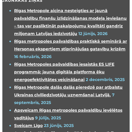
JAUNĀKĀS ZIŅAS
Rīgas Metropole aicina nesteigties ar jaunā
pašvaldību finanšu izlīdzināšanas modeļa ieviešanu
– tas var pasliktināt pakalpojumu kvalitāti gandrīz
miljonam Latvijas iedzīvotāju
12 jūnijs, 2026
Rīgas metropoles pašvaldības praktiskā seminārā ar
Hersonas ekspertiem stiprinājušas gatavību krīzēm
16 februāris, 2026
Rīgas Metropoles pašvaldības iesaistās ES LIFE
programmā: jauna digitāla platforma ēku
energoefektivitātes veicināšanai
2 decembris, 2025
Rīgas Metropole dalās dalās pieredzē par atbalstu
Ukrainas civiliedzīvotāju uzņemšanai Latvijā.
7
septembris, 2025
Apsveicam Rīgas metropoles pašvaldību ievēlētos
vadītājus
9 jūlijs, 2025
Sveicam Līgo
23 jūnijs, 2025