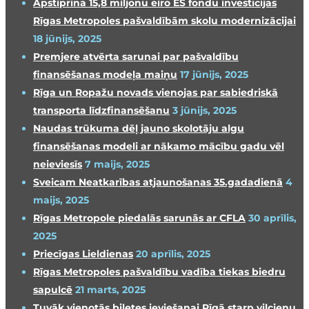
Apstiprina 15,8 miljonu eiro ES fondu investīcijas
Rīgas Metropoles pašvaldībām skolu modernizācijai
18 jūnijs, 2025
Premjere atvērta sarunai par pašvaldību
finansēšanas modeļa maiņu
17 jūnijs, 2025
Rīga un Ropažu novads vienojas par sabiedriskā
transporta līdzfinansēšanu
3 jūnijs, 2025
Naudas trūkuma dēļ jauno skolotāju algu
finansēšanas modeli ar nākamo mācību gadu vēl
neieviesīs
7 maijs, 2025
Sveicam Neatkarības atjaunošanas 35.gadadienā
4
maijs, 2025
Rīgas Metropole piedalās sarunās ar CFLA
30 aprīlis,
2025
Priecīgas Lieldienas
20 aprīlis, 2025
Rīgas Metropoles pašvaldību vadība tiekas biedru
sapulcē
21 marts, 2025
Tuvāk vienotās biļetes ieviešanai Rīgā starp vilcienu