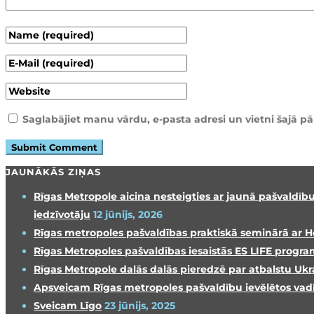
Saglabājiet manu vārdu, e-pasta adresi un vietni šajā 
JAUNĀKĀS ZIŅAS
Rīgas Metropole aicina nesteigties ar jaunā pašvaldību
iedzīvotāju
12 jūnijs, 2026
Rīgas metropoles pašvaldības praktiskā seminārā ar H
Rīgas Metropoles pašvaldības iesaistās ES LIFE progra
Rīgas Metropole dalās dalās pieredzē par atbalstu Ukra
Apsveicam Rīgas metropoles pašvaldību ievēlētos vadī
Sveicam Līgo
23 jūnijs, 2025