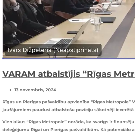
VARAM atbalstījis “Rīgas Metr
13 novembris, 2024
Rīgas un Pierīgas pašvaldību apvienība “Rīgas Metropole” Vi
jautājumiem paudusi atbalstošu pozīciju sākotnēji iecerētā 
Vienlaikus “Rīgas Metropole” norāda, ka svarīgs ir finansē
deleģējumu Rīgai un Pierīgas pašvaldībām. Kā potenciālo a