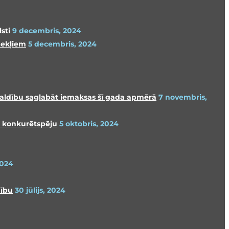
sti
9 decembris, 2024
zekļiem
5 decembris, 2024
 valdību saglabāt iemaksas šī gada apmērā
7 novembris,
s konkurētspēju
5 oktobris, 2024
2024
mību
30 jūlijs, 2024