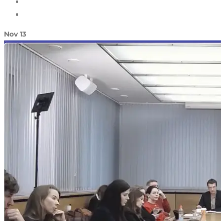
Nov
13
NODERĪGI
KONTAKTI