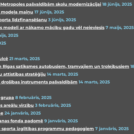
as Metropoles pašvaldībām skolu modernizācijai
18 jūnijs, 2025
as modeļa maiņu
17 jūnijs, 2025
porta līdzfinansēšanu
3 jūnijs, 2025
s modeli ar nākamo mācību gadu vēl neieviesīs
7 maijs, 2025
ijs, 2025
025
ulcē
21 marts, 2025
 un Rīgas satiksmes autobusiem, tramvajiem un trolejbusiem
1
attīstības stratēģiju
14 marts, 2025
gs drošības instruments pašvaldībām
14 marts, 2025
a grupa
8 februāris, 2025
s areālu virzību
3 februāris, 2025
me
24 janvāris, 2025
āšanas fonda padomē
9 janvāris, 2025
iro sporta izglītības programmu pedagogiem
7 janvāris, 2025