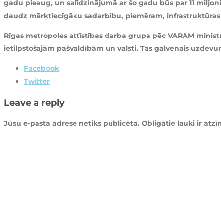
gadu pieaug, un salīdzinājumā ar šo gadu būs par 11 miljonie
daudz mērķtiecīgāku sadarbību, piemēram, infrastruktūras s
Rīgas metropoles attīstības darba grupa pēc VARAM ministre
ietilpstošajām pašvaldībām un valsti. Tās galvenais uzdevu
Facebook
Twitter
Leave a reply
Jūsu e-pasta adrese netiks publicēta.
Obligātie lauki ir atz