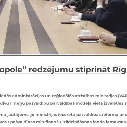
opole” redzējumu stiprināt Rī
edās administrācijas un reģionālās attīstības ministrijas (V
divu līmeņu pašvaldību pārvaldības modeļa vietā izvēlēties s
juma jautājums, jo ministrijas iecerētā pārvaldības reforma 
votu pašvaldības min finanšu izlīdzināšanas fonda iemaksas,