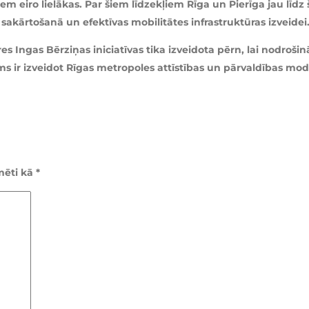
m eiro lielākas. Par šiem līdzekļiem Rīga un Pierīga jau līdz
akārtošanā un efektīvas mobilitātes infrastruktūras izveidei
s Ingas Bērziņas iniciatīvas tika izveidota pērn, lai nodroš
ms ir izveidot Rīgas metropoles attīstības un pārvaldības mo
īmēti kā
*