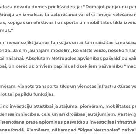
Ādažu novada domes priekšsēdētāja: “Domājot par jaunu pārva
strāciju un izmaksas tā uzturēšanai vai otrā līmeņa vēlēšanu 
, kopīgas un efektīvas transporta un mobilitātes tīkla izveide
umus.”
m nevar uzlikt jaunas funkcijas un ar tām saistītas izmaksas
ndā. Ja šim jaunajam modelim, ko valsts veido, neseko fina
drošināšanai. Absolūtam Metropoles apvienības pašvaldību va
ībai, un cerēt uz brīviem papildus līdzekļiem pašvaldību “ma
ram, vienots transporta tīkls un vienotas infrastruktūras vei
rot tai papildu funkcijas.
ķi no investīciju attīstībai jautājuma, piemēram, mobilitātes
nssaimniecības, ceļu un arī drošības jautājumiem. Pastāvīgs 
as īstenošana prasa apjomīgas pašvaldību investīcijas infrastruk
šanas fondā. Piemēram, nākamgad “Rīgas Metropoles” pašvald