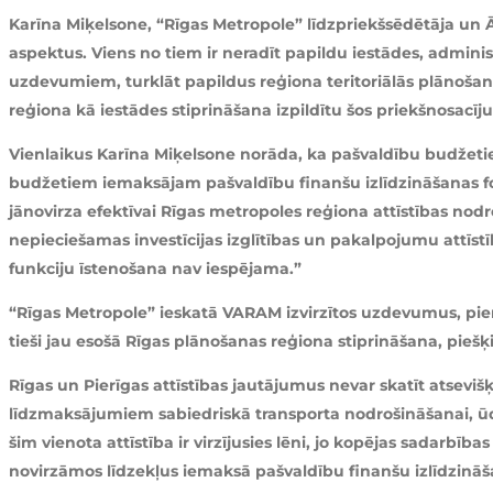
Karīna Miķelsone, “Rīgas Metropole” līdzpriekšsēdētāja un 
aspektus. Viens no tiem ir neradīt papildu iestādes, admini
uzdevumiem, turklāt papildus reģiona teritoriālās plānošanas
reģiona kā iestādes stiprināšana izpildītu šos priekšnosacīj
Vienlaikus Karīna Miķelsone norāda, ka pašvaldību budžetie
budžetiem iemaksājam pašvaldību finanšu izlīdzināšanas fo
jānovirza efektīvai Rīgas metropoles reģiona attīstības no
nepieciešamas investīcijas izglītības un pakalpojumu attīst
funkciju īstenošana nav iespējama.”
“Rīgas Metropole” ieskatā VARAM izvirzītos uzdevumus, piemē
tieši jau esošā Rīgas plānošanas reģiona stiprināšana, piešķi
Rīgas un Pierīgas attīstības jautājumus nevar skatīt atseviš
līdzmaksājumiem sabiedriskā transporta nodrošināšanai, ūde
šim vienota attīstība ir virzījusies lēni, jo kopējas sadarbīb
novirzāmos līdzekļus iemaksā pašvaldību finanšu izlīdzinā