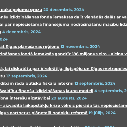
o pakalpojumu grozu
20 decembris, 2024
nšu izlīdzināšanas fonda iemaksas dalīt vienādās daļās ar val
atīvai par nepieciešamā finansējuma nodrošināšanu mācību līd
u
4 decembris, 2024
2024
nāt Rīgas plānošanas reģionu
13 novembris, 2024
ināšanas fondā iemaksās gandrīz 186 miljonus eiro – aicina
lai diskutētu par birokrātiju, ilgtspēju un Rīgas metropole
etu
17 septembris, 2024
dībām rada būtisku fiskālu ietekmi
12 septembris, 2024
ašvaldību finanšu izlīdzināšanas jauno modeli
4 septembris, 
iona interešu aizstāvībai
20 augusts, 2024
 – aizvadītā laikapstākļu krīze vēlreiz pierāda tās nepiecieša
rtīgus partnerus plānotajā nodokļu reformā
19 jūlijs, 2024