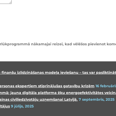
pārlūkprogrammā nākamajai reizei, kad vēlēšos pievienot kom
 finanšu izlīdzināšanas modeļa ieviešanu – tas var pasliktinā
ersonas ekspertiem stiprinājušas gatavību krīzēm
16 februāri
mmā: jauna digitāla platforma ēku energoefektivitātes veici
inas civiliedzīvotāju uzņemšanai Latvijā.
7 septembris, 2025
tājus
9 jūlijs, 2025