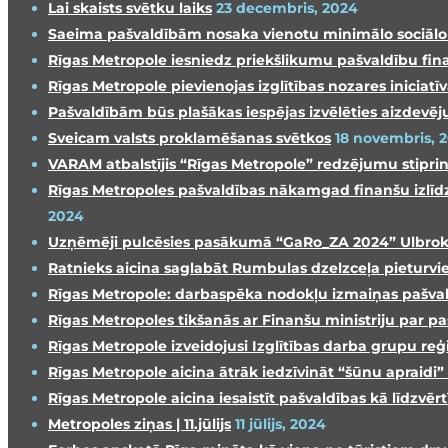
Lai skaists svētku laiks
23 decembris, 2024
Saeima pašvaldībām nosaka vienotu minimālo sociāl
Rīgas Metropole iesniedz priekšlikumu pašvaldību fina
Rīgas Metropole pievienojas izglītības nozares inici
Pašvaldībām būs plašākas iespējas izvēlēties aizdevēj
Sveicam valsts proklamēšanas svētkos
18 novembris, 
VARAM atbalstījis “Rīgas Metropole” redzējumu stipri
Rīgas Metropoles pašvaldības nākamgad finanšu izlīdz
2024
Uzņēmēji pulcēsies pasākumā “GaRo_ZA 2024” Ulbrokā, 
Ratnieks aicina saglabāt Rumbulas dzelzceļa pieturvi
Rīgas Metropole: darbaspēka nodokļu izmaiņas pašval
Rīgas Metropoles tikšanās ar Finanšu ministriju par p
Rīgas Metropole izveidojusi Izglītības darba grupu reģ
Rīgas Metropole aicina ātrāk iedzīvināt “šūnu apraidi”
Rīgas Metropole aicina iesaistīt pašvaldības kā līdzvē
Metropoles ziņas | 11.jūlijs
11 jūlijs, 2024