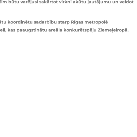
 šim būtu varējusi sakārtot virkni akūtu jautājumu un veidot
.
inātu koordinētu sadarbību starp Rīgas metropolē
deli, kas paaugstinātu areāla konkurētspēju Ziemeļeiropā.