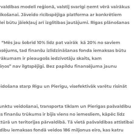
ldības modeli reģionā, valstij svarīgi ņemt vērā vairākus
rīkošanai. Jāveido rīcībspējīga platforma ar konkrētiem
i būtu jāiekļauj arī izglītības jautājumi. Rīgas plānošanas
: “Mēs jau šobrīd 10% līdz pat vairāk kā 20% no saviem
nsējums, tad finanšu izlīdzināšanas fonda iemaksas būtu
irākumam ir pieaugošs iedzīvotāju skaits, kam
ciņos” nav ilgtspējīgi. Bez papildu finansējuma jaunu
došana starp Rīgu un Pierīgu, visefektīvāk varētu risināt
 punktu veidošanai, transporta tīklam un Pierīgas pašvaldību
finanšu trūkums ir bijis viens no iemesliem, kāpēc līdz
tūrā un teritorijas pārvaldībā. Tā vietā pašvaldības attīstībai
ību iemaksas fondā veidos 186 miljonus eiro, kas katru