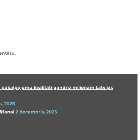
entāru.
t pakalpojumu kvalitāti gandrīz miljonam Latvijas
s, 2026
nāšanai
2 decembris, 2025