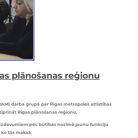
gas plānošanas reģionu
ARAM) darba grupā par Rīgas metropoles attīstības
tiprināt Rīgas plānošanas reģionu.
ar uzdevumiem pēc būtības nozīmē jaunu funkciju
 ko tās maksā.