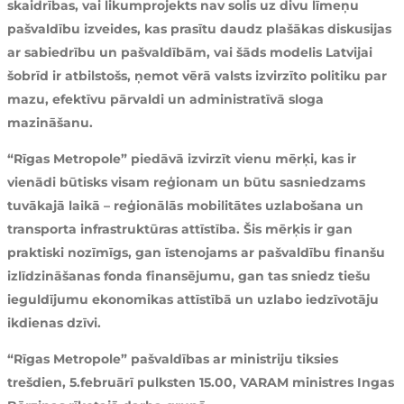
skaidrības, vai likumprojekts nav solis uz divu līmeņu
pašvaldību izveides, kas prasītu daudz plašākas diskusijas
ar sabiedrību un pašvaldībām, vai šāds modelis Latvijai
šobrīd ir atbilstošs, ņemot vērā valsts izvirzīto politiku par
mazu, efektīvu pārvaldi un administratīvā sloga
mazināšanu.
“Rīgas Metropole” piedāvā izvirzīt vienu mērķi, kas ir
vienādi būtisks visam reģionam un būtu sasniedzams
tuvākajā laikā – reģionālās mobilitātes uzlabošana un
transporta infrastruktūras attīstība. Šis mērķis ir gan
praktiski nozīmīgs, gan īstenojams ar pašvaldību finanšu
izlīdzināšanas fonda finansējumu, gan tas sniedz tiešu
ieguldījumu ekonomikas attīstībā un uzlabo iedzīvotāju
ikdienas dzīvi.
“Rīgas Metropole” pašvaldības ar ministriju tiksies
trešdien, 5.februārī pulksten 15.00, VARAM ministres Ingas