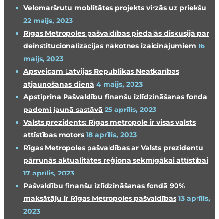
Velomaršrutu moblitātes projekts virzās uz priekšu
22 maijs, 2023
Rīgas Metropoles pašvaldības piedalās diskusijā par
deinstitucionalizācijas nākotnes izaicinājumiem
16
maijs, 2023
Apsveicam Latvijas Republikas Neatkarības
atjaunošanas dienā
4 maijs, 2023
Apstiprina Pašvaldību finanšu izlīdzināšanas fonda
padomi jaunā sastāvā
25 aprīlis, 2023
Valsts prezidents: Rīgas metropole ir visas valsts
attīstības motors
18 aprīlis, 2023
Rīgas Metropoles pašvaldības ar Valsts prezidentu
pārrunās aktualitātes reģiona sekmīgākai attīstībai
17 aprīlis, 2023
Pašvaldību finanšu izlīdzināšanas fondā 90%
maksātāju ir Rīgas Metropoles pašvaldības
13 aprīlis,
2023