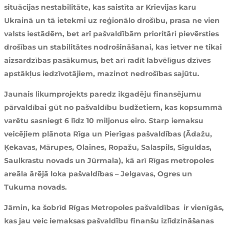
situācijas nestabilitāte, kas saistīta ar Krievijas karu
Ukrainā un tā ietekmi uz reģionālo drošību, prasa ne vien
valsts iestādēm, bet arī pašvaldībām prioritāri pievērsties
drošības un stabilitātes nodrošināšanai, kas ietver ne tikai
aizsardzības pasākumus, bet arī radīt labvēlīgus dzīves
apstākļus iedzīvotājiem, mazinot nedrošības sajūtu.
Jaunais likumprojekts paredz ikgadēju finansējumu
pārvaldībai gūt no pašvaldību budžetiem, kas kopsummā
varētu sasniegt 6 līdz 10 miljonus eiro. Starp iemaksu
veicējiem plānota Rīga un Pierīgas pašvaldības (Ādažu,
Ķekavas, Mārupes, Olaines, Ropažu, Salaspils, Siguldas,
Saulkrastu novads un Jūrmala), kā arī Rīgas metropoles
areāla ārējā loka pašvaldības – Jelgavas, Ogres un
Tukuma novads.
Jāmin, ka šobrīd Rīgas Metropoles pašvaldības ir vienīgās,
kas jau veic iemaksas pašvaldību finanšu izlīdzināšanas