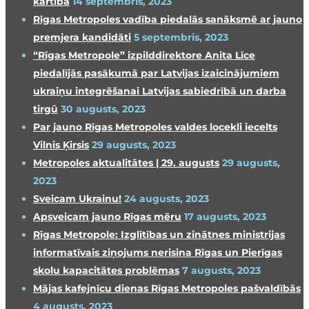
kārtība
14 septembris, 2023
Rīgas Metropoles vadība piedalās sanāksmē ar jauno
premjera kandidāti
5 septembris, 2023
“Rīgas Metropole” izpilddirektore Anita Līce
piedalījās pasākumā par Latvijas izaicinājumiem
ukraiņu integrēšanai Latvijas sabiedrībā un darba
tirgū
30 augusts, 2023
Par jauno Rīgas Metropoles valdes locekli iecelts
Vilnis Ķirsis
29 augusts, 2023
Metropoles aktualitātes | 29. augusts
29 augusts,
2023
Sveicam Ukrainu!
24 augusts, 2023
Apsveicam jauno Rīgas mēru
17 augusts, 2023
Rīgas Metropole: Izglītības un zinātnes ministrijas
informatīvais ziņojums nerisina Rīgas un Pierīgas
skolu kapacitātes problēmas
7 augusts, 2023
Mājas kafejnīcu dienas Rīgas Metropoles pašvaldībās
4 augusts, 2023