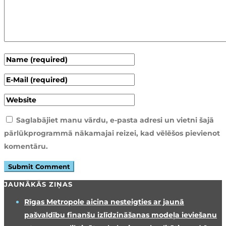
Saglabājiet manu vārdu, e-pasta adresi un vietni šajā
pārlūkprogrammā nākamajai reizei, kad vēlēšos pievienot
komentāru.
JAUNĀKĀS ZIŅAS
Rīgas Metropole aicina nesteigties ar jaunā
pašvaldību finanšu izlīdzināšanas modeļa ieviešanu