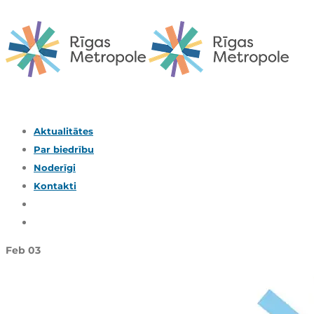
Aktualitātes
Par biedrību
Noderīgi
Kontakti
Feb
03