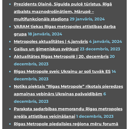
Prezidents Olainē, Sigulda pulcē tūristus, Rīgā
atbalsts maznodrošinātiem, Mārupē –
multifunkcionāls stadions
29 janvāris, 2024
VARAM tiekas Rīgas metropoles attīstības darba
grupa
18 janvāris, 2024
Metropoles aktualitātes | 4.janvāris
4 janvāris, 2024
Gaišus un ģimeniskus svētkus!
23 decembris, 2023
Aktualitātes Rīgas Metropolē | 20. decembris
20
decembris, 2023
Rīgas Metropole sveic Ukrainu ar soli tuvāk ES
14
decembris, 2023
Notiks piektais “Rīgas Metropole” rīkotais pieredzes
apmaiņas vebinārs Ukrainas pašvaldībām
6
decembris, 2023
Paraksta sadarbības memorandu Rīgas metropoles
areāla attīstības veicināšanai
1 decembris, 2023
Rīgas Metropole piedalīsies reģiona mēru forumā