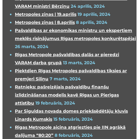
VARAM ministri Bērziņu
24 aprīlis, 2024
Metropoles ziņas | 19.aprīlis
19 aprīlis, 2024
Metropoles ziņas | 8.aprīlis
8 aprīlis, 2024
Pašvaldības ar ekonomikas ministru un ekspertiem
meklēs risinājumus Rīgas metropoles konkurētspējai
26 marts, 2024
Rīgas Metropole pašvaldības dalās ar pieredzi
VARAM darba grupā
13 marts, 2024
Piektdien Rīgas Metropoles pašvaldības tiksies ar
premjeri Siliņu
7 marts, 2024
Ratnieks: pašreizējais pašvaldību finanšu
izlīdzināšanas modelis kavē Rīgas un Pierīgas
attīstību
19 februāris, 2024
Par Siguldas novada domes priekšsēdētāju kļuvis
Linards Kumskis
15 februāris, 2024
Rīgas Metropole aicina atgriezties pie IIN agrākā
dalījuma “80:20”
8 februāris, 2024