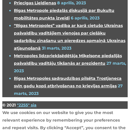
Priecīgas Lieldienas
8 aprīlis, 2023
Rīgas Metropole piedalās diskusijā par Bukultu
mobilitātes punkta izveidi
6 aprīlis, 2023
“Rīgas Metropoles” vadība ar karā cietušo Ukrainas
pašvaldību vadītājiem vienojas par ciešāku
sadarbību zinašanu un pieredzes apmaiņā Ukrainas
atjaunošanā
31 marts, 2023
Metropoles līdzpriekšsēdētāja Miķelsone piedalījās
pašvaldību vadītāju tikšanās ar prezidentu
27 marts,
2023
Rīgas Metropoles sadraudzības pilsēta Trostjaneca
svin gadu kopš atbrīvošanas no krievijas armijas
27
marts, 2023
© 2021
"2255" sia
We use cookies on our website to give you the most
relevant experience by remembering your preferences
and repeat visits. By clicking “Accept”, you consent to the