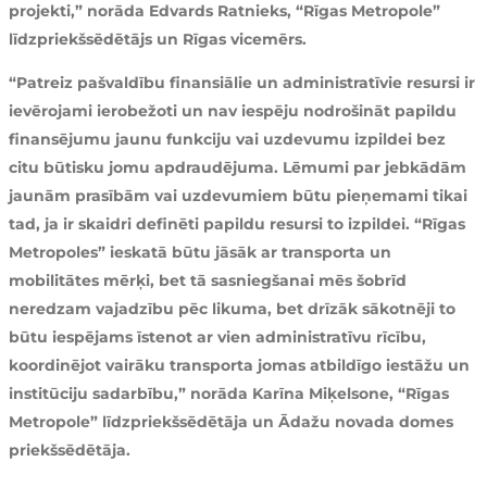
projekti,” norāda Edvards Ratnieks, “Rīgas Metropole”
līdzpriekšsēdētājs un Rīgas vicemērs.
“Patreiz pašvaldību finansiālie un administratīvie resursi ir
ievērojami ierobežoti un nav iespēju nodrošināt papildu
finansējumu jaunu funkciju vai uzdevumu izpildei bez
citu būtisku jomu apdraudējuma. Lēmumi par jebkādām
jaunām prasībām vai uzdevumiem būtu pieņemami tikai
tad, ja ir skaidri definēti papildu resursi to izpildei. “Rīgas
Metropoles” ieskatā būtu jāsāk ar transporta un
mobilitātes mērķi, bet tā sasniegšanai mēs šobrīd
neredzam vajadzību pēc likuma, bet drīzāk sākotnēji to
būtu iespējams īstenot ar vien administratīvu rīcību,
koordinējot vairāku transporta jomas atbildīgo iestāžu un
institūciju sadarbību,” norāda Karīna Miķelsone, “Rīgas
Metropole” līdzpriekšsēdētāja un Ādažu novada domes
priekšsēdētāja.