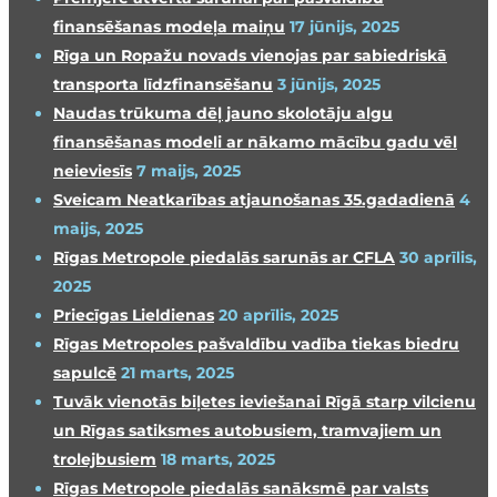
finansēšanas modeļa maiņu
17 jūnijs, 2025
Rīga un Ropažu novads vienojas par sabiedriskā
transporta līdzfinansēšanu
3 jūnijs, 2025
Naudas trūkuma dēļ jauno skolotāju algu
finansēšanas modeli ar nākamo mācību gadu vēl
neieviesīs
7 maijs, 2025
Sveicam Neatkarības atjaunošanas 35.gadadienā
4
maijs, 2025
Rīgas Metropole piedalās sarunās ar CFLA
30 aprīlis,
2025
Priecīgas Lieldienas
20 aprīlis, 2025
Rīgas Metropoles pašvaldību vadība tiekas biedru
sapulcē
21 marts, 2025
Tuvāk vienotās biļetes ieviešanai Rīgā starp vilcienu
un Rīgas satiksmes autobusiem, tramvajiem un
trolejbusiem
18 marts, 2025
Rīgas Metropole piedalās sanāksmē par valsts