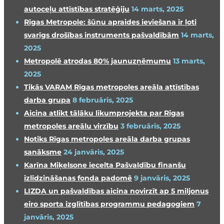
autoceļu attīstības stratēģiju
14 marts, 2025
Rīgas Metropole: šūnu apraides ieviešana ir ļoti
svarīgs drošības instruments pašvaldībām
14 marts,
2025
Metropolē atrodas 80% jaunuzņēmumu
13 marts,
2025
Tikās VARAM Rīgas metropoles areāla attīstības
darba grupa
8 februāris, 2025
Aicina atlikt tālāku likumprojekta par Rīgas
metropoles areālu virzību
3 februāris, 2025
Notiks Rīgas metropoles areāla darba grupas
sanāksme
24 janvāris, 2025
Karīna Miķelsone iecelta Pašvaldību finanšu
izlīdzināšanas fonda padomē
9 janvāris, 2025
LIZDA un pašvaldības aicina novirzīt ap 5 miljonus
eiro sporta izglītības programmu pedagogiem
7
janvāris, 2025