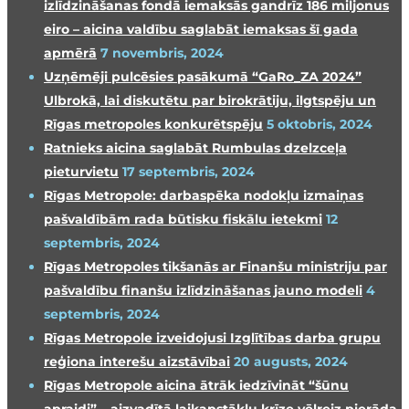
izlīdzināšanas fondā iemaksās gandrīz 186 miljonus
eiro – aicina valdību saglabāt iemaksas šī gada
apmērā
7 novembris, 2024
Uzņēmēji pulcēsies pasākumā “GaRo_ZA 2024”
Ulbrokā, lai diskutētu par birokrātiju, ilgtspēju un
Rīgas metropoles konkurētspēju
5 oktobris, 2024
Ratnieks aicina saglabāt Rumbulas dzelzceļa
pieturvietu
17 septembris, 2024
Rīgas Metropole: darbaspēka nodokļu izmaiņas
pašvaldībām rada būtisku fiskālu ietekmi
12
septembris, 2024
Rīgas Metropoles tikšanās ar Finanšu ministriju par
pašvaldību finanšu izlīdzināšanas jauno modeli
4
septembris, 2024
Rīgas Metropole izveidojusi Izglītības darba grupu
reģiona interešu aizstāvībai
20 augusts, 2024
Rīgas Metropole aicina ātrāk iedzīvināt “šūnu