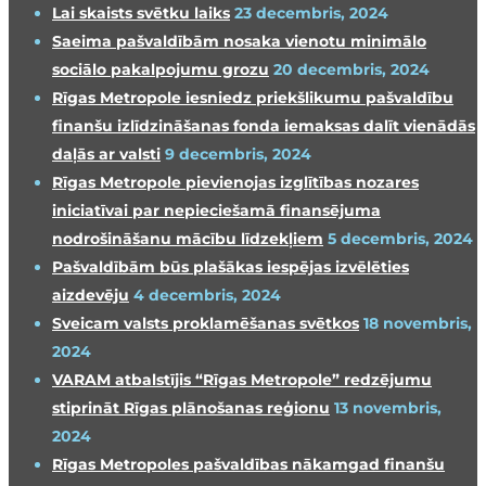
Lai skaists svētku laiks
23 decembris, 2024
Saeima pašvaldībām nosaka vienotu minimālo
sociālo pakalpojumu grozu
20 decembris, 2024
Rīgas Metropole iesniedz priekšlikumu pašvaldību
finanšu izlīdzināšanas fonda iemaksas dalīt vienādās
daļās ar valsti
9 decembris, 2024
Rīgas Metropole pievienojas izglītības nozares
iniciatīvai par nepieciešamā finansējuma
nodrošināšanu mācību līdzekļiem
5 decembris, 2024
Pašvaldībām būs plašākas iespējas izvēlēties
aizdevēju
4 decembris, 2024
Sveicam valsts proklamēšanas svētkos
18 novembris,
2024
VARAM atbalstījis “Rīgas Metropole” redzējumu
stiprināt Rīgas plānošanas reģionu
13 novembris,
2024
Rīgas Metropoles pašvaldības nākamgad finanšu