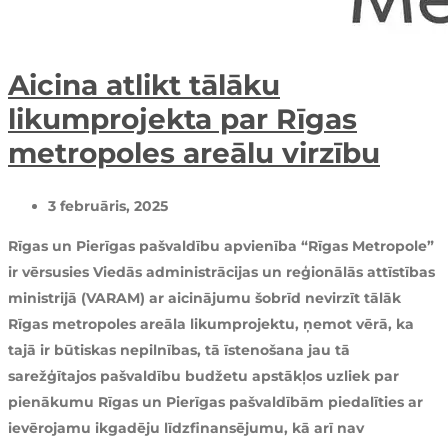
Aicina atlikt tālāku
likumprojekta par Rīgas
metropoles areālu virzību
3 februāris, 2025
Rīgas un Pierīgas pašvaldību apvienība “Rīgas Metropole”
ir vērsusies Viedās administrācijas un reģionālās attīstības
ministrijā (VARAM) ar aicinājumu šobrīd nevirzīt tālāk
Rīgas metropoles areāla likumprojektu, ņemot vērā, ka
tajā ir būtiskas nepilnības, tā īstenošana jau tā
sarežģītajos pašvaldību budžetu apstākļos uzliek par
pienākumu Rīgas un Pierīgas pašvaldībām piedalīties ar
ievērojamu ikgadēju līdzfinansējumu, kā arī nav