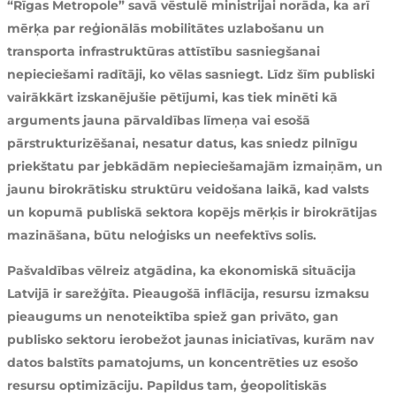
“Rīgas Metropole” savā vēstulē ministrijai norāda, ka arī
mērķa par reģionālās mobilitātes uzlabošanu un
transporta infrastruktūras attīstību sasniegšanai
nepieciešami radītāji, ko vēlas sasniegt. Līdz šīm publiski
vairākkārt izskanējušie pētījumi, kas tiek minēti kā
arguments jauna pārvaldības līmeņa vai esošā
pārstrukturizēšanai, nesatur datus, kas sniedz pilnīgu
priekštatu par jebkādām nepieciešamajām izmaiņām, un
jaunu birokrātisku struktūru veidošana laikā, kad valsts
un kopumā publiskā sektora kopējs mērķis ir birokrātijas
mazināšana, būtu neloģisks un neefektīvs solis.
Pašvaldības vēlreiz atgādina, ka ekonomiskā situācija
Latvijā ir sarežģīta. Pieaugošā inflācija, resursu izmaksu
pieaugums un nenoteiktība spiež gan privāto, gan
publisko sektoru ierobežot jaunas iniciatīvas, kurām nav
datos balstīts pamatojums, un koncentrēties uz esošo
resursu optimizāciju. Papildus tam, ģeopolitiskās