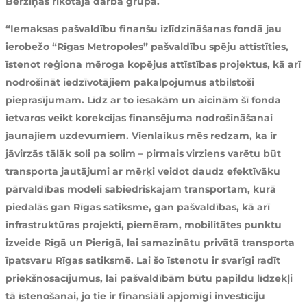
Bērziņas rīkotajā darba grupā.
“Iemaksas pašvaldību finanšu izlīdzināšanas fondā jau
ierobežo “Rīgas Metropoles” pašvaldību spēju attīstīties,
īstenot reģiona mēroga kopējus attīstības projektus, kā arī
nodrošināt iedzīvotājiem pakalpojumus atbilstoši
pieprasījumam. Līdz ar to iesakām un aicinām šī fonda
ietvaros veikt korekcijas finansējuma nodrošināšanai
jaunajiem uzdevumiem. Vienlaikus mēs redzam, ka ir
jāvirzās tālāk soli pa solim – pirmais virziens varētu būt
transporta jautājumi ar mērķi veidot daudz efektīvāku
pārvaldības modeli sabiedriskajam transportam, kurā
piedalās gan Rīgas satiksme, gan pašvaldības, kā arī
infrastruktūras projekti, piemēram, mobilitātes punktu
izveide Rīgā un Pierīgā, lai samazinātu privātā transporta
īpatsvaru Rīgas satiksmē. Lai šo īstenotu ir svarīgi radīt
priekšnosacījumus, lai pašvaldībām būtu papildu līdzekļi
tā īstenošanai, jo tie ir finansiāli apjomīgi investīciju