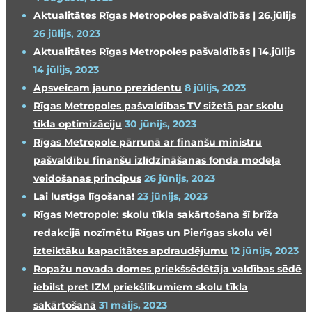
Aktualitātes Rīgas Metropoles pašvaldībās | 26.jūlijs
26 jūlijs, 2023
Aktualitātes Rīgas Metropoles pašvaldībās | 14.jūlijs
14 jūlijs, 2023
Apsveicam jauno prezidentu
8 jūlijs, 2023
Rīgas Metropoles pašvaldības TV sižetā par skolu
tīkla optimizāciju
30 jūnijs, 2023
Rīgas Metropole pārrunā ar finanšu ministru
pašvaldību finanšu izlīdzināšanas fonda modeļa
veidošanas principus
26 jūnijs, 2023
Lai lustīga līgošana!
23 jūnijs, 2023
Rīgas Metropole: skolu tīkla sakārtošana šī brīža
redakcijā nozīmētu Rīgas un Pierīgas skolu vēl
izteiktāku kapacitātes apdraudējumu
12 jūnijs, 2023
Ropažu novada domes priekšsēdētāja valdības sēdē
iebilst pret IZM priekšlikumiem skolu tīkla
sakārtošanā
31 maijs, 2023