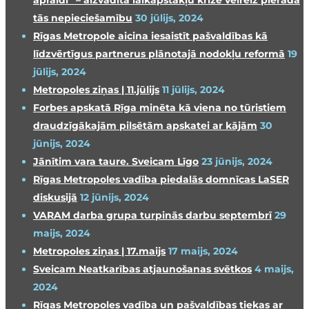
apraidi” – aizvadītā laikapstākļu krīze vēlreiz pierāda
tās nepieciešamību
30 jūlijs, 2024
Rīgas Metropole aicina iesaistīt pašvaldības kā
līdzvērtīgus partnerus plānotajā nodokļu reformā
19
jūlijs, 2024
Metropoles ziņas | 11.jūlijs
11 jūlijs, 2024
Forbes apskatā Rīga minēta kā viena no tūristiem
draudzīgākajām pilsētām apskatei ar kājām
30
jūnijs, 2024
Jānītim vara taure. Sveicam Līgo
23 jūnijs, 2024
Rīgas Metropoles vadība piedalās domnīcas LaSER
diskusijā
12 jūnijs, 2024
VARAM darba grupa turpinās darbu septembrī
29
maijs, 2024
Metropoles ziņas | 17.maijs
17 maijs, 2024
Sveicam Neatkarības atjaunošanas svētkos
4 maijs,
2024
Rīgas Metropoles vadība un pašvaldības tiekas ar