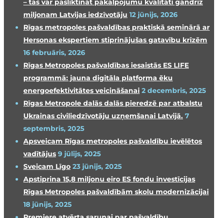
– tas var pasliktināt pakalpojumu kvalitāti gandrīz
miljonam Latvijas iedzīvotāju
12 jūnijs, 2026
Rīgas metropoles pašvaldības praktiskā seminārā ar
Hersonas ekspertiem stiprinājušas gatavību krīzēm
16 februāris, 2026
Rīgas Metropoles pašvaldības iesaistās ES LIFE
programmā: jauna digitāla platforma ēku
energoefektivitātes veicināšanai
2 decembris, 2025
Rīgas Metropole dalās dalās pieredzē par atbalstu
Ukrainas civiliedzīvotāju uzņemšanai Latvijā.
7
septembris, 2025
Apsveicam Rīgas metropoles pašvaldību ievēlētos
vadītājus
9 jūlijs, 2025
Sveicam Līgo
23 jūnijs, 2025
Apstiprina 15,8 miljonu eiro ES fondu investīcijas
Rīgas Metropoles pašvaldībām skolu modernizācijai
18 jūnijs, 2025
Premjere atvērta sarunai par pašvaldību