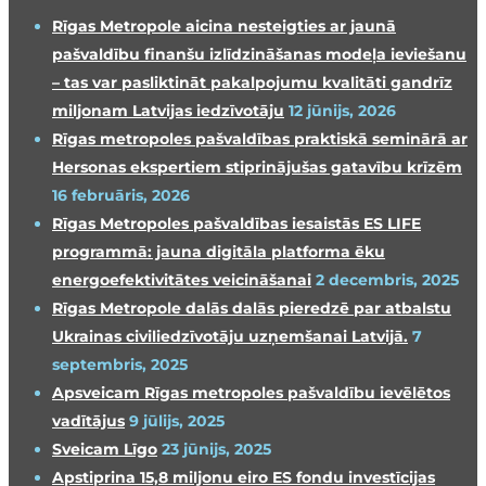
Rīgas Metropole aicina nesteigties ar jaunā
pašvaldību finanšu izlīdzināšanas modeļa ieviešanu
– tas var pasliktināt pakalpojumu kvalitāti gandrīz
miljonam Latvijas iedzīvotāju
12 jūnijs, 2026
Rīgas metropoles pašvaldības praktiskā seminārā ar
Hersonas ekspertiem stiprinājušas gatavību krīzēm
16 februāris, 2026
Rīgas Metropoles pašvaldības iesaistās ES LIFE
programmā: jauna digitāla platforma ēku
energoefektivitātes veicināšanai
2 decembris, 2025
Rīgas Metropole dalās dalās pieredzē par atbalstu
Ukrainas civiliedzīvotāju uzņemšanai Latvijā.
7
septembris, 2025
Apsveicam Rīgas metropoles pašvaldību ievēlētos
vadītājus
9 jūlijs, 2025
Sveicam Līgo
23 jūnijs, 2025
Apstiprina 15,8 miljonu eiro ES fondu investīcijas