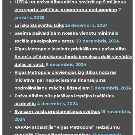
LIZDA un pašvaldības aicina novirzīt ap 5 miljonus
eiro sporta izglītības programmu pedagogiem
7
janvāris, 2025
Lai skaists svētku laiks
23 decembris, 2024
Saeima pašvaldībām nosaka vienotu minimālo
sociālo pakalpojumu grozu
20 decembris, 2024
Rīgas Metropole iesniedz priekšlikumu pašvaldību
finanšu izlīdzināšanas fonda iemaksas dalīt vienādās
daļās ar valsti
9 decembris, 2024
Rīgas Metropole pievienojas izglītības nozares
iniciatīvai par nepieciešamā finansējuma
nodrošināšanu mācību līdzekļiem
5 decembris, 2024
Pašvaldībām būs plašākas iespējas izvēlēties
aizdevēju
4 decembris, 2024
Sveicam valsts proklamēšanas svētkos
18 novembris,
2024
VARAM atbalstījis “Rīgas Metropole” redzējumu
stiprināt Rīgas plānošanas reģionu
13 novembris,