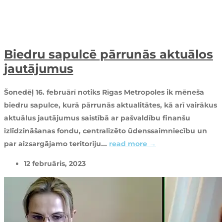
Biedru sapulcē pārrunās aktuālos
jautājumus
Šonedēļ 16. februārī notiks Rīgas Metropoles ik mēneša
biedru sapulce, kurā pārrunās aktualitātes, kā arī vairākus
aktuālus jautājumus saistībā ar pašvaldību finanšu
izlīdzināšanas fondu, centralizēto ūdenssaimniecību un
par aizsargājamo teritoriju...
read more →
12 februāris, 2023