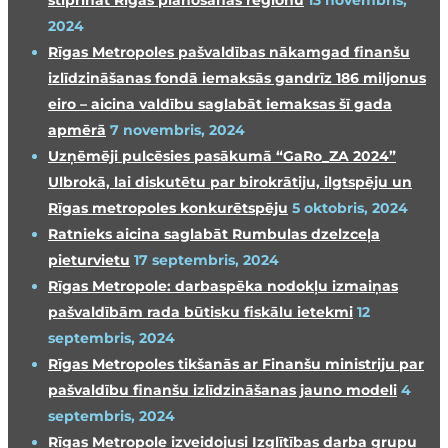
2024
Rīgas Metropoles pašvaldības nākamgad finanšu
izlīdzināšanas fondā iemaksās gandrīz 186 miljonus
eiro – aicina valdību saglabāt iemaksas šī gada
apmērā
7 novembris, 2024
Uzņēmēji pulcēsies pasākumā “GaRo_ZA 2024”
Ulbrokā, lai diskutētu par birokrātiju, ilgtspēju un
Rīgas metropoles konkurētspēju
5 oktobris, 2024
Ratnieks aicina saglabāt Rumbulas dzelzceļa
pieturvietu
17 septembris, 2024
Rīgas Metropole: darbaspēka nodokļu izmaiņas
pašvaldībām rada būtisku fiskālu ietekmi
12
septembris, 2024
Rīgas Metropoles tikšanās ar Finanšu ministriju par
pašvaldību finanšu izlīdzināšanas jauno modeli
4
septembris, 2024
Rīgas Metropole izveidojusi Izglītības darba grupu