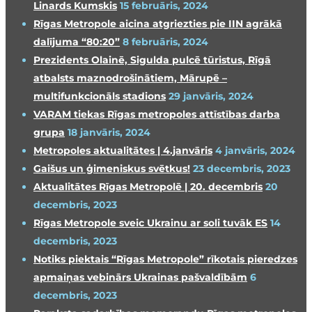
Linards Kumskis
15 februāris, 2024
Rīgas Metropole aicina atgriezties pie IIN agrākā
dalījuma “80:20”
8 februāris, 2024
Prezidents Olainē, Sigulda pulcē tūristus, Rīgā
atbalsts maznodrošinātiem, Mārupē –
multifunkcionāls stadions
29 janvāris, 2024
VARAM tiekas Rīgas metropoles attīstības darba
grupa
18 janvāris, 2024
Metropoles aktualitātes | 4.janvāris
4 janvāris, 2024
Gaišus un ģimeniskus svētkus!
23 decembris, 2023
Aktualitātes Rīgas Metropolē | 20. decembris
20
decembris, 2023
Rīgas Metropole sveic Ukrainu ar soli tuvāk ES
14
decembris, 2023
Notiks piektais “Rīgas Metropole” rīkotais pieredzes
apmaiņas vebinārs Ukrainas pašvaldībām
6
decembris, 2023