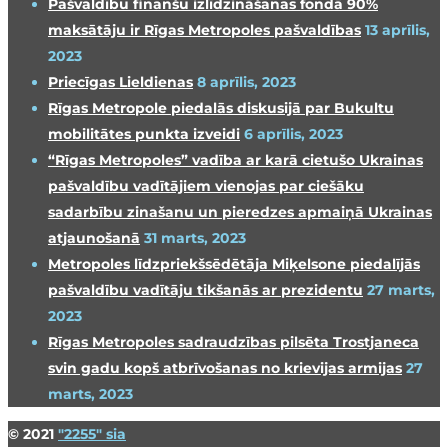
Pašvaldību finanšu izlīdzināšanas fondā 90%
maksātāju ir Rīgas Metropoles pašvaldības
13 aprīlis,
2023
Priecīgas Lieldienas
8 aprīlis, 2023
Rīgas Metropole piedalās diskusijā par Bukultu
mobilitātes punkta izveidi
6 aprīlis, 2023
“Rīgas Metropoles” vadība ar karā cietušo Ukrainas
pašvaldību vadītājiem vienojas par ciešāku
sadarbību zinašanu un pieredzes apmaiņā Ukrainas
atjaunošanā
31 marts, 2023
Metropoles līdzpriekšsēdētāja Miķelsone piedalījās
pašvaldību vadītāju tikšanās ar prezidentu
27 marts,
2023
Rīgas Metropoles sadraudzības pilsēta Trostjaneca
svin gadu kopš atbrīvošanas no krievijas armijas
27
marts, 2023
© 2021
"2255" sia