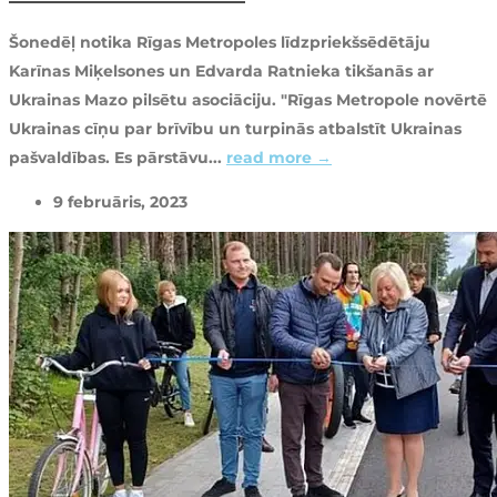
Šonedēļ notika Rīgas Metropoles līdzpriekšsēdētāju
Karīnas Miķelsones un Edvarda Ratnieka tikšanās ar
Ukrainas Mazo pilsētu asociāciju. "Rīgas Metropole novērtē
Ukrainas cīņu par brīvību un turpinās atbalstīt Ukrainas
pašvaldības. Es pārstāvu...
read more →
9 februāris, 2023