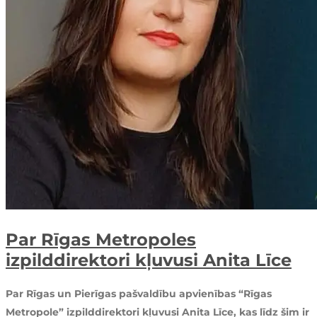
Par Rīgas Metropoles
izpilddirektori kļuvusi Anita Līce
Par Rīgas un Pierīgas pašvaldību apvienības “Rīgas
Metropole” izpilddirektori kļuvusi Anita Līce, kas līdz šim ir