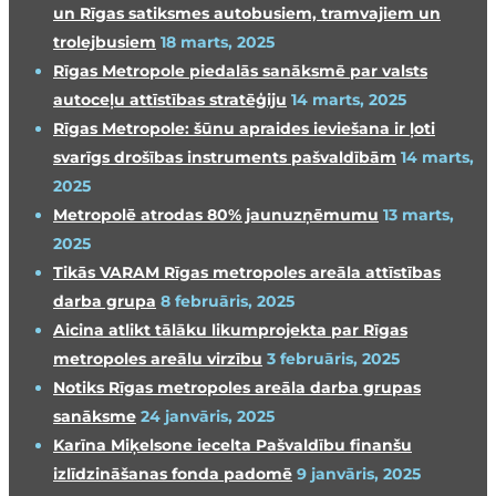
un Rīgas satiksmes autobusiem, tramvajiem un
trolejbusiem
18 marts, 2025
Rīgas Metropole piedalās sanāksmē par valsts
autoceļu attīstības stratēģiju
14 marts, 2025
Rīgas Metropole: šūnu apraides ieviešana ir ļoti
svarīgs drošības instruments pašvaldībām
14 marts,
2025
Metropolē atrodas 80% jaunuzņēmumu
13 marts,
2025
Tikās VARAM Rīgas metropoles areāla attīstības
darba grupa
8 februāris, 2025
Aicina atlikt tālāku likumprojekta par Rīgas
metropoles areālu virzību
3 februāris, 2025
Notiks Rīgas metropoles areāla darba grupas
sanāksme
24 janvāris, 2025
Karīna Miķelsone iecelta Pašvaldību finanšu
izlīdzināšanas fonda padomē
9 janvāris, 2025