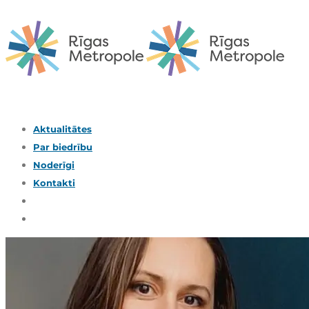
Aktualitātes
Par biedrību
Noderīgi
Kontakti