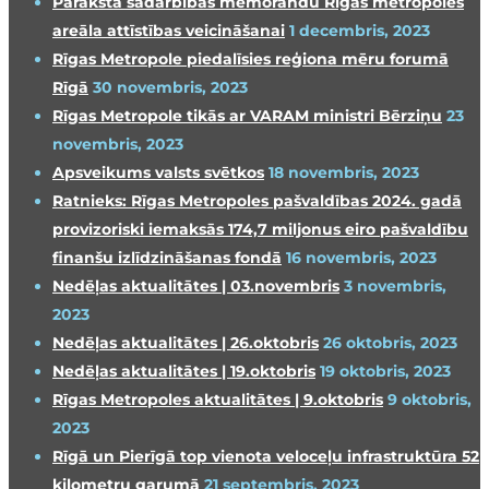
Paraksta sadarbības memorandu Rīgas metropoles
areāla attīstības veicināšanai
1 decembris, 2023
Rīgas Metropole piedalīsies reģiona mēru forumā
Rīgā
30 novembris, 2023
Rīgas Metropole tikās ar VARAM ministri Bērziņu
23
novembris, 2023
Apsveikums valsts svētkos
18 novembris, 2023
Ratnieks: Rīgas Metropoles pašvaldības 2024. gadā
provizoriski iemaksās 174,7 miljonus eiro pašvaldību
finanšu izlīdzināšanas fondā
16 novembris, 2023
Nedēļas aktualitātes | 03.novembris
3 novembris,
2023
Nedēļas aktualitātes | 26.oktobris
26 oktobris, 2023
Nedēļas aktualitātes | 19.oktobris
19 oktobris, 2023
Rīgas Metropoles aktualitātes | 9.oktobris
9 oktobris,
2023
Rīgā un Pierīgā top vienota veloceļu infrastruktūra 52
kilometru garumā
21 septembris, 2023