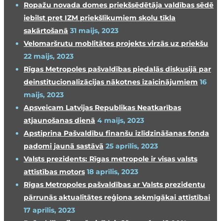
Ropažu novada domes priekšsēdētāja valdības sēdē
iebilst pret IZM priekšlikumiem skolu tīkla
sakārtošanā
31 maijs, 2023
Velomaršrutu moblitātes projekts virzās uz priekšu
22 maijs, 2023
Rīgas Metropoles pašvaldības piedalās diskusijā par
deinstitucionalizācijas nākotnes izaicinājumiem
16
maijs, 2023
Apsveicam Latvijas Republikas Neatkarības
atjaunošanas dienā
4 maijs, 2023
Apstiprina Pašvaldību finanšu izlīdzināšanas fonda
padomi jaunā sastāvā
25 aprīlis, 2023
Valsts prezidents: Rīgas metropole ir visas valsts
attīstības motors
18 aprīlis, 2023
Rīgas Metropoles pašvaldības ar Valsts prezidentu
pārrunās aktualitātes reģiona sekmīgākai attīstībai
17 aprīlis, 2023