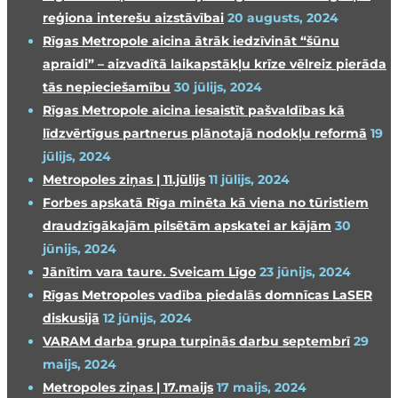
reģiona interešu aizstāvībai
20 augusts, 2024
Rīgas Metropole aicina ātrāk iedzīvināt “šūnu
apraidi” – aizvadītā laikapstākļu krīze vēlreiz pierāda
tās nepieciešamību
30 jūlijs, 2024
Rīgas Metropole aicina iesaistīt pašvaldības kā
līdzvērtīgus partnerus plānotajā nodokļu reformā
19
jūlijs, 2024
Metropoles ziņas | 11.jūlijs
11 jūlijs, 2024
Forbes apskatā Rīga minēta kā viena no tūristiem
draudzīgākajām pilsētām apskatei ar kājām
30
jūnijs, 2024
Jānītim vara taure. Sveicam Līgo
23 jūnijs, 2024
Rīgas Metropoles vadība piedalās domnīcas LaSER
diskusijā
12 jūnijs, 2024
VARAM darba grupa turpinās darbu septembrī
29
maijs, 2024
Metropoles ziņas | 17.maijs
17 maijs, 2024