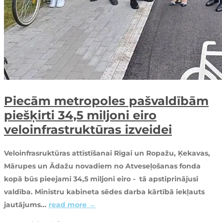
Piecām metropoles pašvaldībām
piešķirti 34,5 miljoni eiro
veloinfrastruktūras izveidei
Veloinfrasruktūras attīstīšanai Rīgai un Ropažu, Ķekavas,
Mārupes un Ādažu novadiem no Atveseļošanas fonda
kopā būs pieejami 34,5 miljoni eiro - tā apstiprinājusi
valdība. Ministru kabineta sēdes darba kārtībā iekļauts
jautājums...
read more →