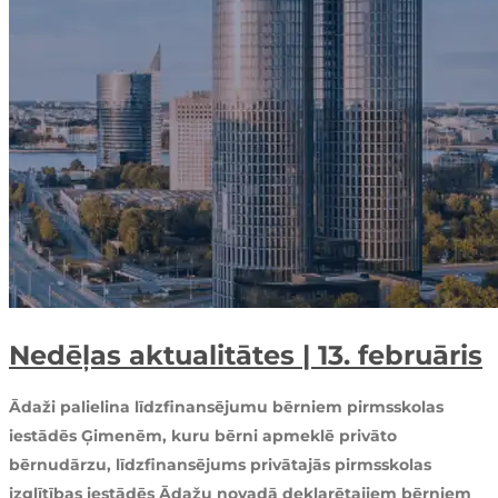
Nedēļas aktualitātes | 13. februāris
Ādaži palielina līdzfinansējumu bērniem pirmsskolas
iestādēs Ģimenēm, kuru bērni apmeklē privāto
bērnudārzu, līdzfinansējums privātajās pirmsskolas
izglītības iestādēs Ādažu novadā deklarētajiem bērniem