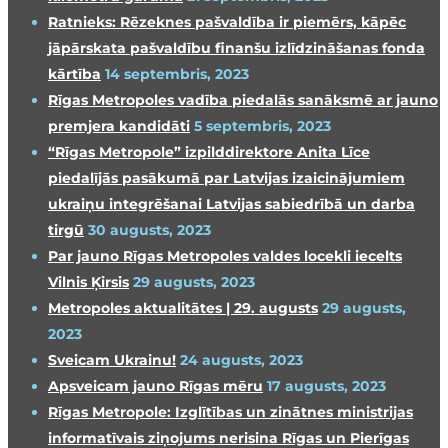
Ratnieks: Rēzeknes pašvaldība ir piemērs, kāpēc
jāpārskata pašvaldību finanšu izlīdzināšanas fonda
kārtība
14 septembris, 2023
Rīgas Metropoles vadība piedalās sanāksmē ar jauno
premjera kandidāti
5 septembris, 2023
“Rīgas Metropole” izpilddirektore Anita Līce
piedalījās pasākumā par Latvijas izaicinājumiem
ukraiņu integrēšanai Latvijas sabiedrībā un darba
tirgū
30 augusts, 2023
Par jauno Rīgas Metropoles valdes locekli iecelts
Vilnis Ķirsis
29 augusts, 2023
Metropoles aktualitātes | 29. augusts
29 augusts,
2023
Sveicam Ukrainu!
24 augusts, 2023
Apsveicam jauno Rīgas mēru
17 augusts, 2023
Rīgas Metropole: Izglītības un zinātnes ministrijas
informatīvais ziņojums nerisina Rīgas un Pierīgas