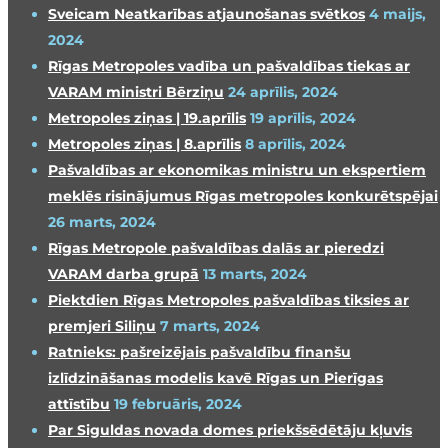
Sveicam Neatkarības atjaunošanas svētkos
4 maijs,
2024
Rīgas Metropoles vadība un pašvaldības tiekas ar
VARAM ministri Bērziņu
24 aprīlis, 2024
Metropoles ziņas | 19.aprīlis
19 aprīlis, 2024
Metropoles ziņas | 8.aprīlis
8 aprīlis, 2024
Pašvaldības ar ekonomikas ministru un ekspertiem
meklēs risinājumus Rīgas metropoles konkurētspējai
26 marts, 2024
Rīgas Metropole pašvaldības dalās ar pieredzi
VARAM darba grupā
13 marts, 2024
Piektdien Rīgas Metropoles pašvaldības tiksies ar
premjeri Siliņu
7 marts, 2024
Ratnieks: pašreizējais pašvaldību finanšu
izlīdzināšanas modelis kavē Rīgas un Pierīgas
attīstību
19 februāris, 2024
Par Siguldas novada domes priekšsēdētāju kļuvis