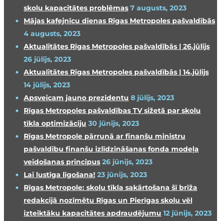
skolu kapacitātes problēmas
7 augusts, 2023
Mājas kafejnīcu dienas Rīgas Metropoles pašvaldībās
4 augusts, 2023
Aktualitātes Rīgas Metropoles pašvaldībās | 26.jūlijs
26 jūlijs, 2023
Aktualitātes Rīgas Metropoles pašvaldībās | 14.jūlijs
14 jūlijs, 2023
Apsveicam jauno prezidentu
8 jūlijs, 2023
Rīgas Metropoles pašvaldības TV sižetā par skolu
tīkla optimizāciju
30 jūnijs, 2023
Rīgas Metropole pārrunā ar finanšu ministru
pašvaldību finanšu izlīdzināšanas fonda modeļa
veidošanas principus
26 jūnijs, 2023
Lai lustīga līgošana!
23 jūnijs, 2023
Rīgas Metropole: skolu tīkla sakārtošana šī brīža
redakcijā nozīmētu Rīgas un Pierīgas skolu vēl
izteiktāku kapacitātes apdraudējumu
12 jūnijs, 2023