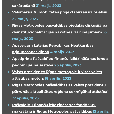
sakārtošanā
31 maijs, 2023
Velomaršrutu moblitātes projekts virzās uz priekšu
22 maijs, 2023
Rīgas Metropoles pašvaldības piedalās diskusijā par
deinstitucionalizācijas nākotnes izaicinājumiem
16
maijs, 2023
Apsveicam Latvijas Republikas Neatkarības
atjaunošanas dienā
4 maijs, 2023
Apstiprina Pašvaldību finanšu izlīdzināšanas fonda
padomi jaunā sastāvā
25 aprīlis, 2023
Valsts prezidents: Rīgas metropole ir visas valsts
attīstības motors
18 aprīlis, 2023
Rīgas Metropoles pašvaldības ar Valsts prezidentu
pārrunās aktualitātes reģiona sekmīgākai attīstībai
17 aprīlis, 2023
Pašvaldību finanšu izlīdzināšanas fondā 90%
maksātāju ir Rīgas Metropoles pašvaldības
13 aprīlis,