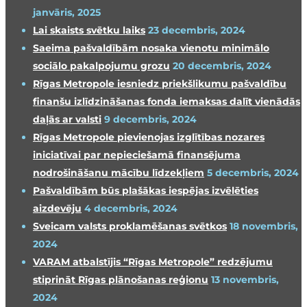
janvāris, 2025
Lai skaists svētku laiks
23 decembris, 2024
Saeima pašvaldībām nosaka vienotu minimālo
sociālo pakalpojumu grozu
20 decembris, 2024
Rīgas Metropole iesniedz priekšlikumu pašvaldību
finanšu izlīdzināšanas fonda iemaksas dalīt vienādās
daļās ar valsti
9 decembris, 2024
Rīgas Metropole pievienojas izglītības nozares
iniciatīvai par nepieciešamā finansējuma
nodrošināšanu mācību līdzekļiem
5 decembris, 2024
Pašvaldībām būs plašākas iespējas izvēlēties
aizdevēju
4 decembris, 2024
Sveicam valsts proklamēšanas svētkos
18 novembris,
2024
VARAM atbalstījis “Rīgas Metropole” redzējumu
stiprināt Rīgas plānošanas reģionu
13 novembris,
2024