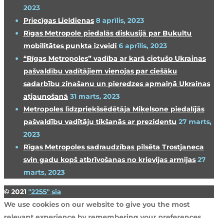
2023
Priecīgas Lieldienas
8 aprīlis, 2023
Rīgas Metropole piedalās diskusijā par Bukultu
mobilitātes punkta izveidi
6 aprīlis, 2023
“Rīgas Metropoles” vadība ar karā cietušo Ukrainas
pašvaldību vadītājiem vienojas par ciešāku
sadarbību zinašanu un pieredzes apmaiņā Ukrainas
atjaunošanā
31 marts, 2023
Metropoles līdzpriekšsēdētāja Miķelsone piedalījās
pašvaldību vadītāju tikšanās ar prezidentu
27 marts,
2023
Rīgas Metropoles sadraudzības pilsēta Trostjaneca
svin gadu kopš atbrīvošanas no krievijas armijas
27
marts, 2023
© 2021
"2255" sia
We use cookies on our website to give you the most
relevant experience by remembering your preferences