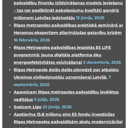
pašvaldību finanšu izlīdzināšanas modeļa ieviešanu
– tas var pasliktināt pakalpojumu kvalitāti gandrīz
miljonam Latvijas iedzīvotāju
12 jūnijs, 2026
Rīgas metropoles pašvaldības praktiskā seminārā ar
Hersonas ekspertiem stiprinājušas gatavību krīzēm
16 februāris, 2026
Rīgas Metropoles pašvaldības iesaistās ES LIFE
programmā: jauna digitāla platforma ēku
energoefektivitātes veicināšanai
2 decembris, 2025
Rīgas Metropole dalās dalās pieredzē par atbalstu
Ukrainas civiliedzīvotāju uzņemšanai Latvijā.
7
septembris, 2025
Apsveicam Rīgas metropoles pašvaldību ievēlētos
vadītājus
9 jūlijs, 2025
Sveicam Līgo
23 jūnijs, 2025
Apstiprina 15,8 miljonu eiro ES fondu investīcijas
Rīgas Metropoles pašvaldībām skolu modernizācijai