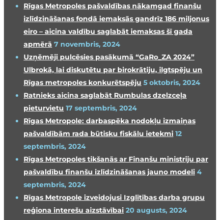
Rīgas Metropoles pašvaldības nākamgad finanšu
izlīdzināšanas fondā iemaksās gandrīz 186 miljonus
eiro – aicina valdību saglabāt iemaksas šī gada
apmērā
7 novembris, 2024
Uzņēmēji pulcēsies pasākumā “GaRo_ZA 2024”
Ulbrokā, lai diskutētu par birokrātiju, ilgtspēju un
Rīgas metropoles konkurētspēju
5 oktobris, 2024
Ratnieks aicina saglabāt Rumbulas dzelzceļa
pieturvietu
17 septembris, 2024
Rīgas Metropole: darbaspēka nodokļu izmaiņas
pašvaldībām rada būtisku fiskālu ietekmi
12
septembris, 2024
Rīgas Metropoles tikšanās ar Finanšu ministriju par
pašvaldību finanšu izlīdzināšanas jauno modeli
4
septembris, 2024
Rīgas Metropole izveidojusi Izglītības darba grupu
reģiona interešu aizstāvībai
20 augusts, 2024