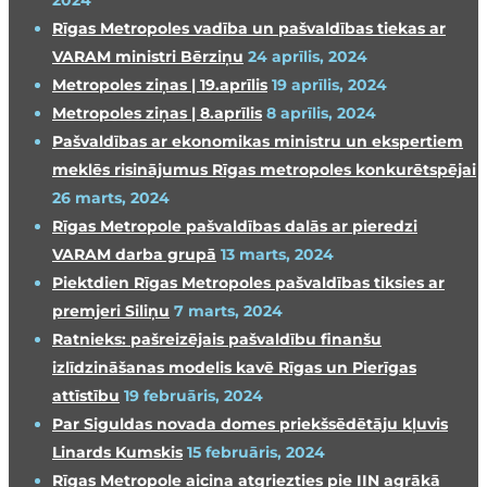
2024
Rīgas Metropoles vadība un pašvaldības tiekas ar
VARAM ministri Bērziņu
24 aprīlis, 2024
Metropoles ziņas | 19.aprīlis
19 aprīlis, 2024
Metropoles ziņas | 8.aprīlis
8 aprīlis, 2024
Pašvaldības ar ekonomikas ministru un ekspertiem
meklēs risinājumus Rīgas metropoles konkurētspējai
26 marts, 2024
Rīgas Metropole pašvaldības dalās ar pieredzi
VARAM darba grupā
13 marts, 2024
Piektdien Rīgas Metropoles pašvaldības tiksies ar
premjeri Siliņu
7 marts, 2024
Ratnieks: pašreizējais pašvaldību finanšu
izlīdzināšanas modelis kavē Rīgas un Pierīgas
attīstību
19 februāris, 2024
Par Siguldas novada domes priekšsēdētāju kļuvis
Linards Kumskis
15 februāris, 2024
Rīgas Metropole aicina atgriezties pie IIN agrākā