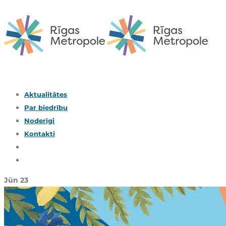
Aktualitātes
Par biedrību
Noderīgi
Kontakti
Jūn
23