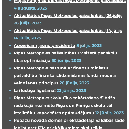
Mājas kafejnīcu dienas Rīgas Metropoles pašvaldībās
4 augusts, 2023
Aktualitātes Rīgas Metropoles pašvaldībās | 26.jūlijs
26 jūlijs, 2023
Aktualitātes Rīgas Metropoles pašvaldībās | 14.jūlijs
14 jūlijs, 2023
Apsveicam jauno prezidentu
8 jūlijs, 2023
Rīgas Metropoles pašvaldības TV sižetā par skolu
tīkla optimizāciju
30 jūnijs, 2023
Rīgas Metropole pārrunā ar finanšu ministru
pašvaldību finanšu izlīdzināšanas fonda modeļa
veidošanas principus
26 jūnijs, 2023
Lai lustīga līgošana!
23 jūnijs, 2023
Rīgas Metropole: skolu tīkla sakārtošana šī brīža
redakcijā nozīmētu Rīgas un Pierīgas skolu vēl
izteiktāku kapacitātes apdraudējumu
12 jūnijs, 2023
Ropažu novada domes priekšsēdētāja valdības sēdē
iebilst pret IZM priekšlikumiem skolu tīkla