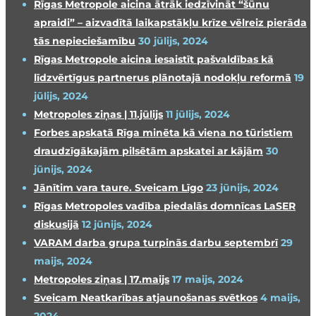
Rīgas Metropole aicina ātrāk iedzīvināt “šūnu
apraidi” – aizvadītā laikapstākļu krīze vēlreiz pierāda
tās nepieciešamību
30 jūlijs, 2024
Rīgas Metropole aicina iesaistīt pašvaldības kā
līdzvērtīgus partnerus plānotajā nodokļu reformā
19
jūlijs, 2024
Metropoles ziņas | 11.jūlijs
11 jūlijs, 2024
Forbes apskatā Rīga minēta kā viena no tūristiem
draudzīgākajām pilsētām apskatei ar kājām
30
jūnijs, 2024
Jānītim vara taure. Sveicam Līgo
23 jūnijs, 2024
Rīgas Metropoles vadība piedalās domnīcas LaSER
diskusijā
12 jūnijs, 2024
VARAM darba grupa turpinās darbu septembrī
29
maijs, 2024
Metropoles ziņas | 17.maijs
17 maijs, 2024
Sveicam Neatkarības atjaunošanas svētkos
4 maijs,