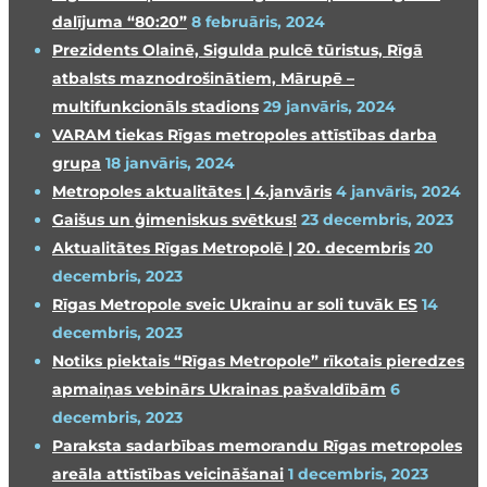
dalījuma “80:20”
8 februāris, 2024
Prezidents Olainē, Sigulda pulcē tūristus, Rīgā
atbalsts maznodrošinātiem, Mārupē –
multifunkcionāls stadions
29 janvāris, 2024
VARAM tiekas Rīgas metropoles attīstības darba
grupa
18 janvāris, 2024
Metropoles aktualitātes | 4.janvāris
4 janvāris, 2024
Gaišus un ģimeniskus svētkus!
23 decembris, 2023
Aktualitātes Rīgas Metropolē | 20. decembris
20
decembris, 2023
Rīgas Metropole sveic Ukrainu ar soli tuvāk ES
14
decembris, 2023
Notiks piektais “Rīgas Metropole” rīkotais pieredzes
apmaiņas vebinārs Ukrainas pašvaldībām
6
decembris, 2023
Paraksta sadarbības memorandu Rīgas metropoles
areāla attīstības veicināšanai
1 decembris, 2023