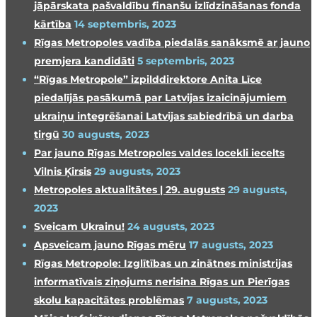
jāpārskata pašvaldību finanšu izlīdzināšanas fonda
kārtība
14 septembris, 2023
Rīgas Metropoles vadība piedalās sanāksmē ar jauno
premjera kandidāti
5 septembris, 2023
“Rīgas Metropole” izpilddirektore Anita Līce
piedalījās pasākumā par Latvijas izaicinājumiem
ukraiņu integrēšanai Latvijas sabiedrībā un darba
tirgū
30 augusts, 2023
Par jauno Rīgas Metropoles valdes locekli iecelts
Vilnis Ķirsis
29 augusts, 2023
Metropoles aktualitātes | 29. augusts
29 augusts,
2023
Sveicam Ukrainu!
24 augusts, 2023
Apsveicam jauno Rīgas mēru
17 augusts, 2023
Rīgas Metropole: Izglītības un zinātnes ministrijas
informatīvais ziņojums nerisina Rīgas un Pierīgas
skolu kapacitātes problēmas
7 augusts, 2023