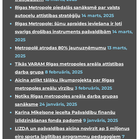
Rīgas Metropole piedalās sanāksmē par valsts
autoceļu attīstības stratēģiju
14 marts, 2025
Rīgas Metropole: šūnu apraides ieviešana ir ļoti
svarīgs drošības instruments pašvaldībām
14 marts,
2025
Metropolē atrodas 80% jaunuzņēmumu
13 marts,
2025
Tikās VARAM Rīgas metropoles areāla attīstības
darba grupa
8 februāris, 2025
Aicina atlikt tālāku likumprojekta par Rīgas
metropoles areālu virzību
3 februāris, 2025
Notiks Rīgas metropoles areāla darba grupas
sanāksme
24 janvāris, 2025
Karīna Miķelsone iecelta Pašvaldību finanšu
izlīdzināšanas fonda padomē
9 janvāris, 2025
LIZDA un pašvaldības aicina novirzīt ap 5 miljonus
eiro sporta izglītības programmu pedagogiem
7