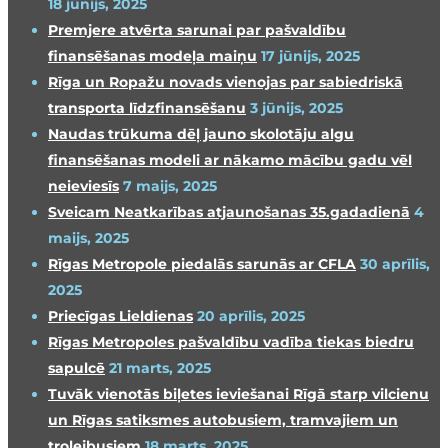
18 jūnijs, 2025
Premjere atvērta sarunai par pašvaldību
finansēšanas modeļa maiņu
17 jūnijs, 2025
Rīga un Ropažu novads vienojas par sabiedriskā
transporta līdzfinansēšanu
3 jūnijs, 2025
Naudas trūkuma dēļ jauno skolotāju algu
finansēšanas modeli ar nākamo mācību gadu vēl
neieviesīs
7 maijs, 2025
Sveicam Neatkarības atjaunošanas 35.gadadienā
4
maijs, 2025
Rīgas Metropole piedalās sarunās ar CFLA
30 aprīlis,
2025
Priecīgas Lieldienas
20 aprīlis, 2025
Rīgas Metropoles pašvaldību vadība tiekas biedru
sapulcē
21 marts, 2025
Tuvāk vienotās biļetes ieviešanai Rīgā starp vilcienu
un Rīgas satiksmes autobusiem, tramvajiem un
trolejbusiem
18 marts, 2025